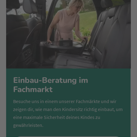
komfortabel unterwegs ist. Das verstellbare Stützbein bietet
zusätzlichen Halt.
Bei einem Unfall verringert das patentierte Pivot Link ISOFIX
System von Britax Römer die Vorwärtsbewegung des
Kindersitzes und lenkt die Kräfte überwiegend nach unten.
Damit wird die Kraft des Aufpralls durch das Polster des
Autositzes abgefedert und die Gefahr von Kopf- und
Nackenverletzungen deutlich reduziert.
Einbau-Beratung im
Fachmarkt
Besuche uns in einem unserer Fachmärkte und wir
zeigen dir, wie man den Kindersitz richtig einbaut, um
eine maximale Sicherheit deines Kindes zu
gewährleisten.