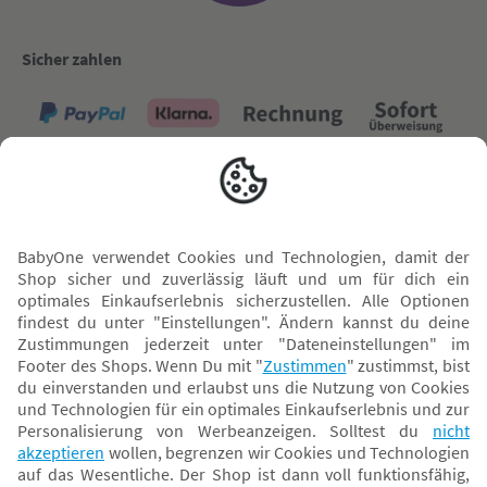
Sicher zahlen
Versand mit
* Alle Preise inkl. MwSt. und ggf. zzgl.
Versandkosten
. Der dargestellte Preis gilt -
abhängig von der von dir gewählten Option - im BabyOne-Onlineshop oder bei
Abholung in dem von dir gewählten BabyOne-Franchise-Betrieb. Der für den
Onlineshop geltende Preis stellt bei einem Verkauf durch unsere Franchise-
Nehmer eine unverbindliche Preisempfehlung dar. Der Verkaufspreis der