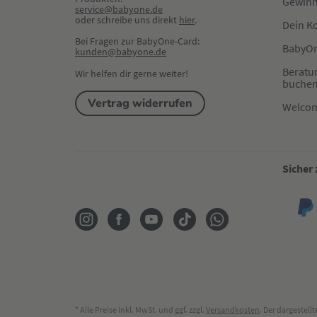
Gewinn
service@babyone.de
oder schreibe uns direkt 
hier
.
Dein K
Bei Fragen zur BabyOne-Card:
BabyOn
kunden@babyone.de
Beratu
Wir helfen dir gerne weiter!
buche
Vertrag widerrufen
Welco
Sicher
* Alle Preise inkl. MwSt. und ggf. zzgl.
Versandkosten
. Der dargestel