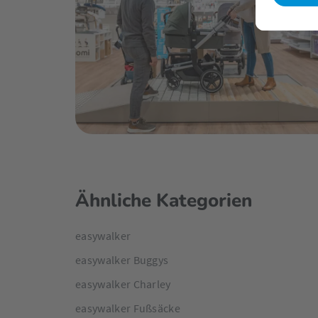
erhältliche Adapter.
Das ist jedoch noch nicht alles: Auch auf Nachhalti
aus recyceltem Kunststoff verarbeitet.
Ähnliche Kategorien
easywalker
easywalker Buggys
easywalker Charley
easywalker Fußsäcke