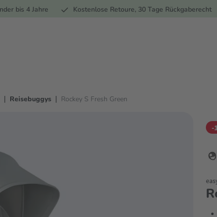
Ernährung
Pflege
Marken
Geschenke
Sale
Ratgebe
nder bis 4 Jahre
Kostenlose Retoure, 30 Tage Rückgaberecht
|
|
Reisebuggys
Rockey S Fresh Green
-
eas
R