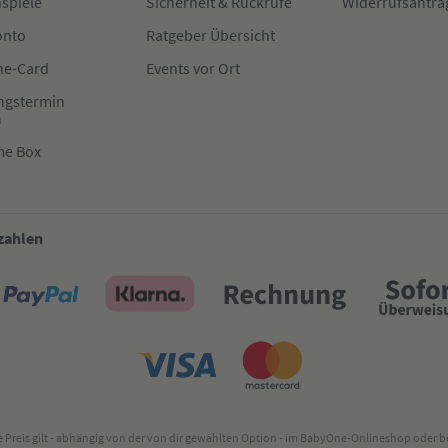
spiele
Sicherheit & Rückrufe
Widerrufsantra
onto
Ratgeber Übersicht
e-Card
Events vor Ort
ngstermin
n
me Box
 zahlen
lte Preis gilt - abhängig von der von dir gewählten Option - im BabyOne-Onlineshop oder