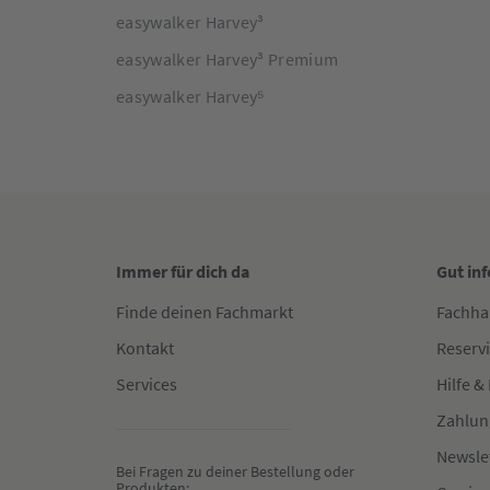
easywalker Harvey³
easywalker Harvey³ Premium
easywalker Harvey⁵
Immer für dich da
Gut in
Finde deinen Fachmarkt
Fachha
Kontakt
Reserv
Services
Hilfe &
Zahlun
Newsle
Bei Fragen zu deiner Bestellung oder 
Produkten: