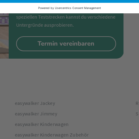
Besuche uns in einem unserer Fachmärkte und
fahre den Kinderwagen zur Probe. Auf
gkeit wird geachtet. So werden lediglich hochwertige Stoffe
speziellen Teststrecken kannst du verschiedene
Untergründe ausprobieren.
Termin vereinbaren
easywalker Jackey
R
easywalker Jimmey
S
easywalker Kinderwagen
easywalker Kinderwagen Zubehör