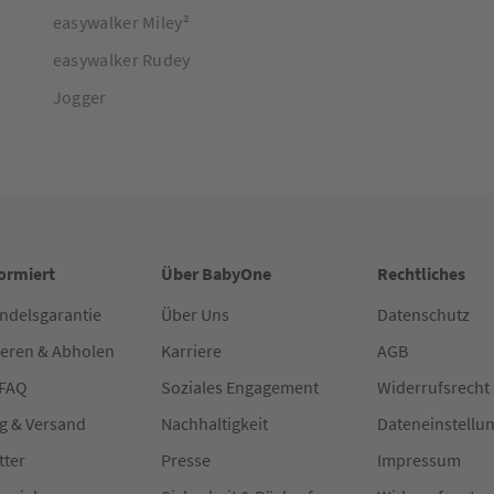
easywalker Miley²
easywalker Rudey
Jogger
formiert
Über BabyOne
Rechtliches
ndelsgarantie
Über Uns
Datenschutz
ieren & Abholen
Karriere
AGB
 FAQ
Soziales Engagement
Widerrufsrecht
g & Versand
Nachhaltigkeit
Dateneinstellu
tter
Presse
Impressum