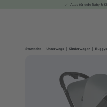
Unterwegs
Wohnen
Spielzeug
Bekleidung
Alles für dein Baby & Ki
springen
Zur Hauptnavigation springen
|
|
|
Startseite
Unterwegs
Kinderwagen
Buggys