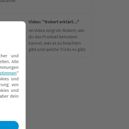
Garantie.
Video: "Robert erklärt..."
Im Video zeigt dir Robert, wie
du das Produkt benutzen
kannst, was es zu beachten
gibt und welche Tricks es gibt.