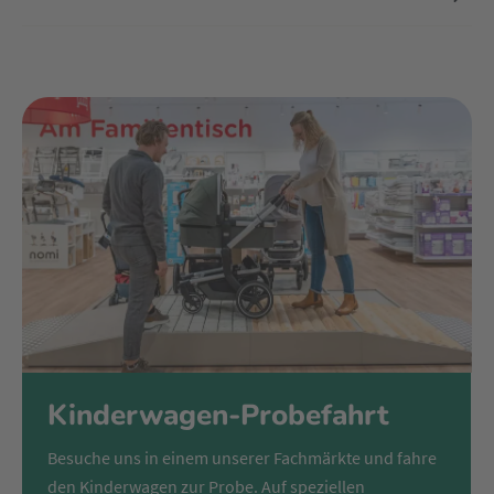
gefedert sind. Den Schiebegriff kannst du perfekt an deine
Körpergröße anpassen und mit der One-Touch Fußbremse
wird für eine sichere Fahrt gesorgt. Weitere Highlights sind
die 5-fach verstellbare Rückenlehne und die 2-fach
höhenverstellbare Beinauflage.
Für den Transport oder um den Kinderwagen zu verstauen
kannst du den Aeria einfach und kompakt zusammenfalten.
Den Kinderwagen kannst du schon in Kombination mit der
separat erhältlichen Babywanne oder Babyschale ab der
Geburt nutzen.
Zusätzliches Highlight
Der Aeria von Joie ist, dank dem herausragenden Design,
der Gewinner des Red Dot Awards 2021.
Kinderwagen-Probefahrt
Besuche uns in einem unserer Fachmärkte und fahre
den Kinderwagen zur Probe. Auf speziellen