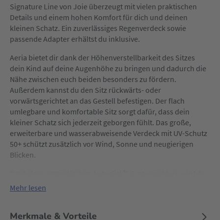
Signature Line von Joie überzeugt mit vielen praktischen
Details und einem hohen Komfort für dich und deinen
kleinen Schatz. Ein zuverlässiges Regenverdeck sowie
passende Adapter erhältst du inklusive.
Aeria bietet dir dank der Höhenverstellbarkeit des Sitzes
dein Kind auf deine Augenhöhe zu bringen und dadurch die
Nähe zwischen euch beiden besonders zu fördern.
Außerdem kannst du den Sitz rückwärts- oder
vorwärtsgerichtet an das Gestell befestigen. Der flach
umlegbare und komfortable Sitz sorgt dafür, dass dein
kleiner Schatz sich jederzeit geborgen fühlt. Das große,
erweiterbare und wasserabweisende Verdeck mit UV-Schutz
50+ schützt zusätzlich vor Wind, Sonne und neugierigen
Blicken.
Dank dem magnetischen Autoclick™ Gurtverschluss wird dir
das Anschnallen erleichtert. Ein geräumiger Korb bietet
Mehr lesen
genug Platz für Windeln und deine Einkäufe. Damit jeder
Spaziergang so entspannt wie möglich wird, besitzt der Aeria
Merkmale & Vorteile
pannensichere und schaumstoffgefüllte Räder, die einzeln