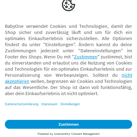
Versand mit
* Alle Preise inkl. MwSt. und ggf. zzgl.
Versandkosten
. Der dargestellte Preis gilt -
abhängig von der von dir gewählten Option - im BabyOne-Onlineshop oder bei
Abholung in dem von dir gewählten BabyOne-Franchise-Betrieb. Der für den
Onlineshop geltende Preis stellt bei einem Verkauf durch unsere Franchise-
Nehmer eine unverbindliche Preisempfehlung dar. Der Verkaufspreis der
Franchise-Nehmer im Rahmen der Option „Reservieren und Abholen“ kann
daher von dem Verkaufspreis im Onlineshop abweichen. Angaben zu
Versandzeiten gelten nur bei Bezahlung mit einer der folgenden Zahlarten:
PayPal, Visa, Mastercard, Sofortüberweisung (Klarna), Kauf auf Rechnung mit
Klarna.