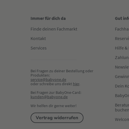
Immer für dich da
Gut in
Finde deinen Fachmarkt
Fachha
Kontakt
Reserv
Services
Hilfe &
Zahlun
Newsle
Bei Fragen zu deiner Bestellung oder 
Produkten:
Gewinn
service@babyone.de
oder schreibe uns direkt 
hier
.
Dein K
Bei Fragen zur BabyOne-Card:
BabyOn
kunden@babyone.de
Beratu
Wir helfen dir gerne weiter!
buche
Vertrag widerrufen
Welco