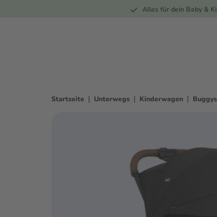
Unterwegs
Wohnen
Spielzeug
Bekleidung
Alles für dein Baby & Ki
springen
Zur Hauptnavigation springen
|
|
|
Startseite
Unterwegs
Kinderwagen
Buggys