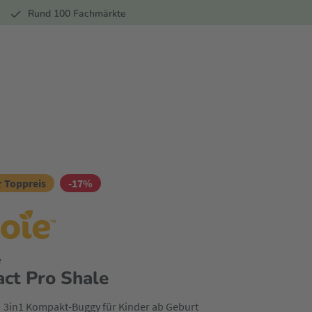
r
Rund 100 Fachmärkte
 Toppreis
-17%
e
act Pro Shale
3in1 Kompakt-Buggy für Kinder ab Geburt