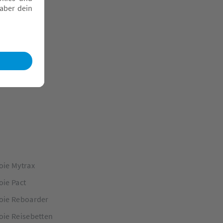
oie Mytrax
oie Pact
oie Reboarder
oie Reisebetten