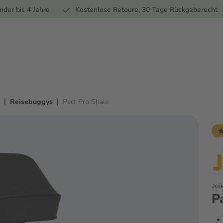
Ernährung
Pflege
Marken
Geschenke
Sale
Ratgebe
nder bis 4 Jahre
Kostenlose Retoure, 30 Tage Rückgaberecht
|
|
Reisebuggys
Pact Pro Shale
★
Joi
P