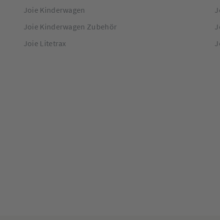
Joie Kinderwagen
J
Joie Kinderwagen Zubehör
J
Joie Litetrax
J