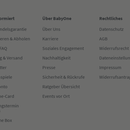
formiert
Über BabyOne
Rechtliches
ndelsgarantie
Über Uns
Datenschutz
ieren & Abholen
Karriere
AGB
 FAQ
Soziales Engagement
Widerrufsrecht
g & Versand
Nachhaltigkeit
Dateneinstellu
tter
Presse
Impressum
spiele
Sicherheit & Rückrufe
Widerrufsantra
onto
Ratgeber Übersicht
e-Card
Events vor Ort
ngstermin
n
me Box