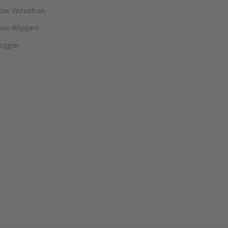
oie Versatrax
oie Wippen
ogger