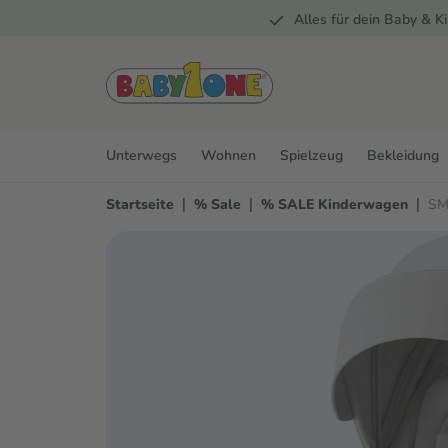
Alles für dein Baby & Ki
springen
Zur Hauptnavigation springen
Unterwegs
Wohnen
Spielzeug
Bekleidung
|
|
|
Startseite
% Sale
% SALE Kinderwagen
SM