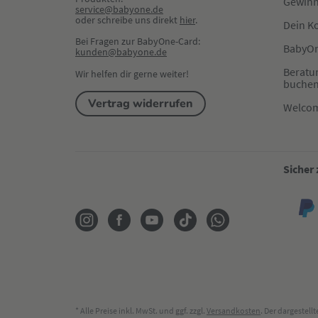
Gewinn
service@babyone.de
oder schreibe uns direkt 
hier
.
Dein K
Bei Fragen zur BabyOne-Card:
BabyOn
kunden@babyone.de
Beratu
Wir helfen dir gerne weiter!
buche
Vertrag widerrufen
Welco
Sicher
* Alle Preise inkl. MwSt. und ggf. zzgl.
Versandkosten
. Der dargestel