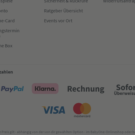
spiele
Sicherheit & Rückrufe
Widerrufsantra
onto
Ratgeber Übersicht
e-Card
Events vor Ort
ngstermin
n
me Box
 zahlen
lte Preis gilt - abhängig von der von dir gewählten Option - im BabyOne-Onlineshop oder