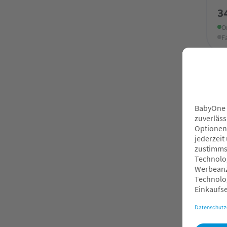
3
O
F
Bel
S
S
S
Bel