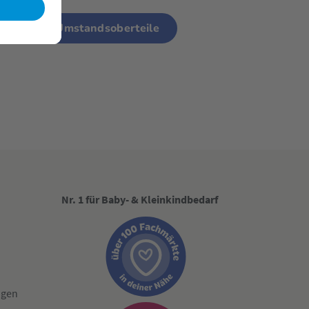
ip
Umstandsoberteile
Nr. 1 für Baby- & Kleinkindbedarf
ngen