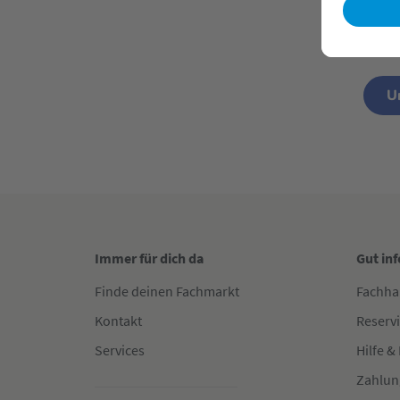
U
U
Immer für dich da
Gut in
Finde deinen Fachmarkt
Fachha
Kontakt
Reserv
Services
Hilfe &
Zahlun