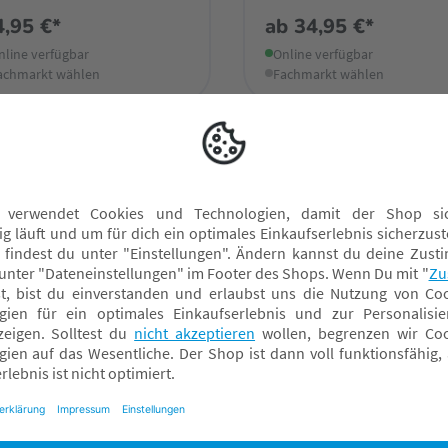
4,95 €*
ab
34,95 €*
nline verfügbar
Online verfügbar
achmarkt wählen
Fachmarkt wählen
iebte Still-BHs
till-BH
Still-BH 85G
Still-BH 95D
till-BH 90B
Still-BH 75E
Still-BH 90E
till-BH mit Bügel
iebtes Zubehör für Umstandsmode