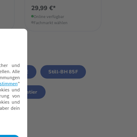
29,99 €*
Online verfügbar
Fachmarkt wählen
Still-BH 95E
Still-BH 85F
Still-Bustier