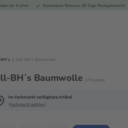
Ernährung
Pflege
Marken
Geschenke
Sale
Ratgebe
nder bis 4 Jahre
Kostenlose Retoure, 30 Tage Rückgaberecht
|
l-BH´s
Still-BH´s Baumwolle
ill-BH´s Baumwolle
3
Produkte
Im Fachmarkt verfügbare Artikel
(Fachmarkt wählen)
de die Filter, um die Produktliste nach deinen Wünschen einzugrenzen. Du k