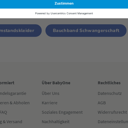
mstandsmode
Umstandshose
Umstandssl
mstandskleider
Bauchband Schwangerschaft
formiert
Über BabyOne
Rechtliches
ndelsgarantie
Über Uns
Datenschutz
ieren & Abholen
Karriere
AGB
 FAQ
Soziales Engagement
Widerrufsrecht
g & Versand
Nachhaltigkeit
Dateneinstellu