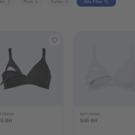
ke
Preis
Farbe
Alle Filter
TURANA
NATURANA
ill-BH
Still-BH