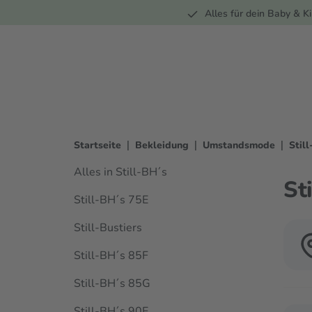
Unterwegs
Wohnen
Spielzeug
Bekleidung
Alles für dein Baby & Ki
springen
Zur Hauptnavigation springen
|
|
|
Startseite
Bekleidung
Umstandsmode
Stil
Alles in Still-BH´s
St
Still-BH´s 75E
Still-Bustiers
Still-BH´s 85F
Still-BH´s 85G
Still-BH´s 90E
Verwen