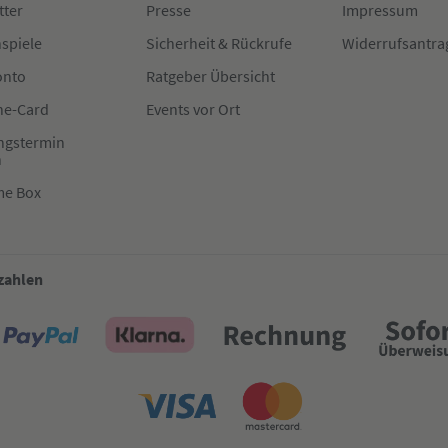
tter
Presse
Impressum
spiele
Sicherheit & Rückrufe
Widerrufsantra
onto
Ratgeber Übersicht
e-Card
Events vor Ort
ngstermin
n
me Box
 zahlen