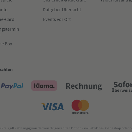
onto
Ratgeber Übersicht
e-Card
Events vor Ort
ngstermin
n
me Box
 zahlen
lte Preis gilt - abhängig von der von dir gewählten Option - im BabyOne-Onlineshop oder