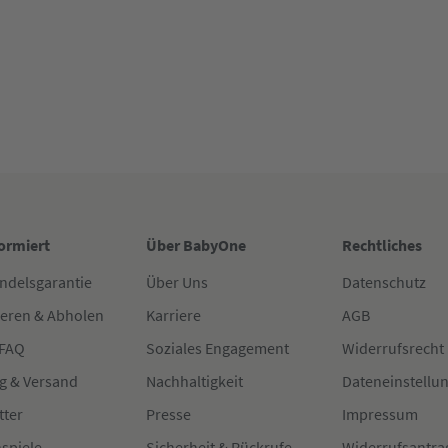
formiert
Über BabyOne
Rechtliches
ndelsgarantie
Über Uns
Datenschutz
ieren & Abholen
Karriere
AGB
 FAQ
Soziales Engagement
Widerrufsrecht
g & Versand
Nachhaltigkeit
Dateneinstellu
tter
Presse
Impressum
spiele
Sicherheit & Rückrufe
Widerrufsantra