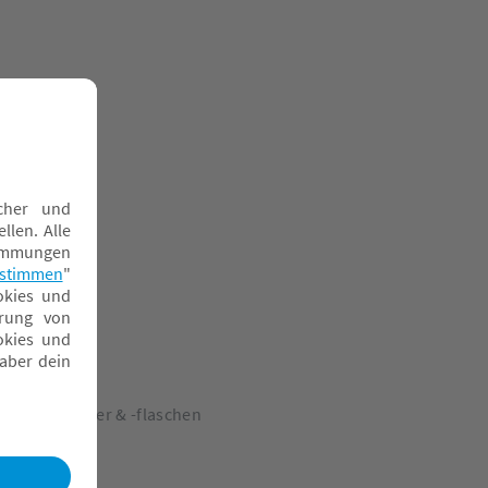
rinklernbecher & -flaschen
rinksauger