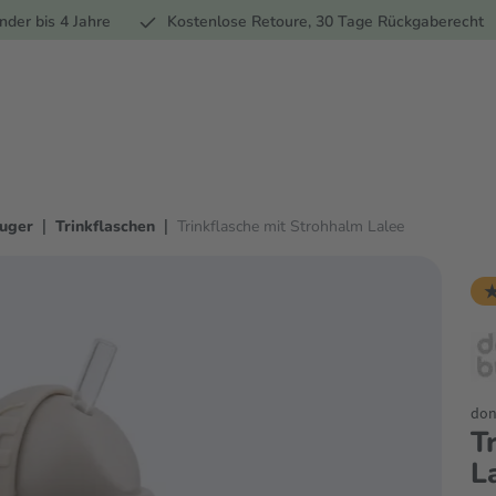
Ernährung
Pflege
Marken
Geschenke
Sale
Ratgebe
nder bis 4 Jahre
Kostenlose Retoure, 30 Tage Rückgaberecht
|
|
auger
Trinkflaschen
Trinkflasche mit Strohhalm Lalee
★
don
T
L