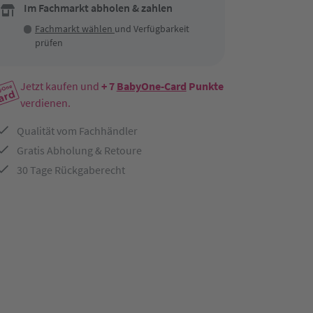
Im Fachmarkt abholen & zahlen
Fachmarkt wählen
und Verfügbarkeit
prüfen
Jetzt kaufen und
+ 7
BabyOne-Card
Punkte
verdienen.
Qualität vom Fachhändler
Gratis Abholung & Retoure
30 Tage Rückgaberecht