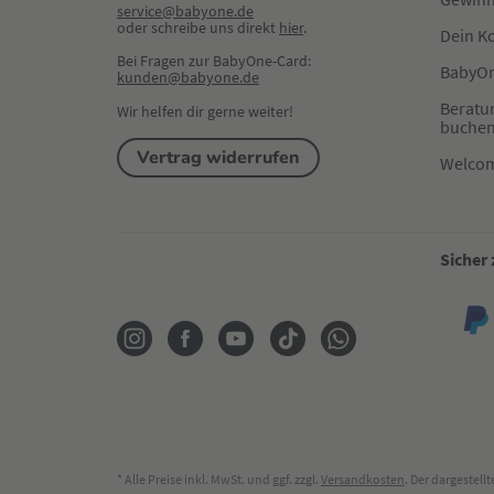
service@babyone.de
oder schreibe uns direkt 
hier
.
Dein K
Bei Fragen zur BabyOne-Card:
BabyOn
kunden@babyone.de
Beratu
Wir helfen dir gerne weiter!
buche
Vertrag widerrufen
Welco
Sicher
* Alle Preise inkl. MwSt. und ggf. zzgl.
Versandkosten
. Der dargestel