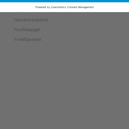
done by deer Wickeltaschen
Babyfläschchen
Flaschenzubehör
Fruchtsauger
Trinkflaschen