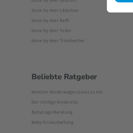
done by deer Geschirr
done by deer Lätzchen
done by deer Raffi
done by deer Teller
done by deer Trinkbecher
Beliebte Ratgeber
Welcher Kinderwagen passt zu mir
Der richtige Kindersitz
Babytrage Beratung
Baby Erstaustattung