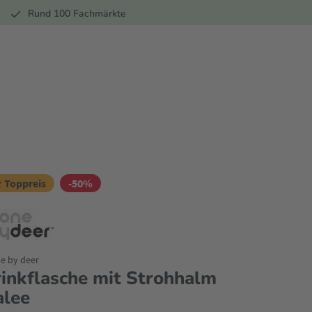
r
Rund 100 Fachmärkte
 Toppreis
-50%
e by deer
rinkflasche mit Strohhalm
alee