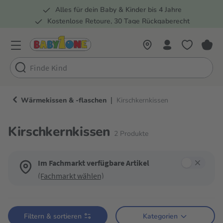
Alles für dein Baby & Kinder bis 4 Jahre
springen
Zur Hauptnavigation springen
Kostenlose Retoure, 30 Tage Rückgaberecht
Rund 100 Fachmärkte
|
Wärmekissen & -flaschen
Kirschkernkissen
Kirschkernkissen
2
Produkte
Im Fachmarkt verfügbare Artikel
(Fachmarkt wählen)
Verwende die Filter, um die Produktliste nach deinen Wünschen einzugren
Filtern & sortieren
Kategorien