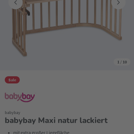
1
/
10
Sale
babybay
babybay Maxi natur lackiert
mit extra großer Liegefläche