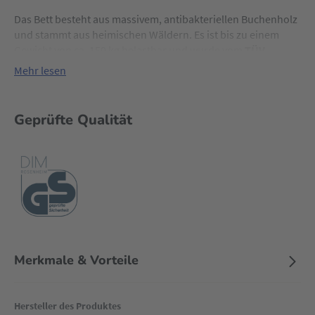
Das Bett besteht aus massivem, antibakteriellen Buchenholz
und stammt aus heimischen Wäldern. Es ist bis zu einem
Gewicht von ca. 150 kg belastbar und wurde vom
TÜV
geprüft
. Dadurch ist das babybay® nachhaltig, robust und
Mehr lesen
sicher.
Geprüfte Qualität
Merkmale & Vorteile
Hersteller des Produktes