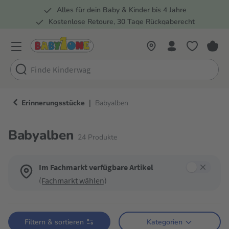
Alles für dein Baby & Kinder bis 4 Jahre
springen
Zur Hauptnavigation springen
Kostenlose Retoure, 30 Tage Rückgaberecht
Rund 100 Fachmärkte
|
Erinnerungsstücke
Babyalben
Babyalben
24
Produkte
Im Fachmarkt verfügbare Artikel
(Fachmarkt wählen)
Verwende die Filter, um die Produktliste nach deinen Wünschen einzugren
Filtern & sortieren
Kategorien