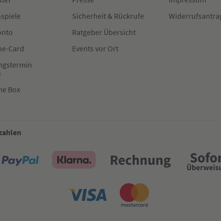
spiele
Sicherheit & Rückrufe
Widerrufsantra
onto
Ratgeber Übersicht
e-Card
Events vor Ort
ngstermin
n
me Box
 zahlen