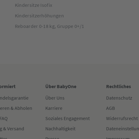
Kindersitze Isofix
Kindersitzerhöhungen
Reboarder 0-18 kg, Gruppe 0+/1
formiert
Über BabyOne
Rechtliches
ndelsgarantie
Über Uns
Datenschutz
ieren & Abholen
Karriere
AGB
 FAQ
Soziales Engagement
Widerrufsrecht
g & Versand
Nachhaltigkeit
Dateneinstellu
tter
Presse
Impressum