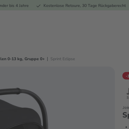
Ernährung
Pflege
Marken
Geschenke
Sale
Ratgebe
nder bis 4 Jahre
Kostenlose Retoure, 30 Tage Rückgaberecht
|
len 0-13 kg, Gruppe 0+
Sprint Eclipse
-
Joi
S