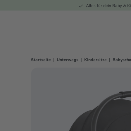
Unterwegs
Wohnen
Spielzeug
Bekleidung
Alles für dein Baby & Ki
springen
Zur Hauptnavigation springen
|
|
|
Startseite
Unterwegs
Kindersitze
Babyscha