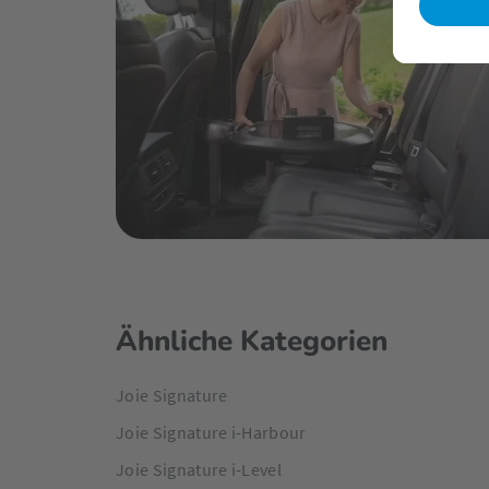
Mit Adaptern passt die Sprint auch auf die meisten
könnt ihr euer Baby immer und überall mit hinne
aufstecken und los geht’s. Alles im gewohnt cleane
Akzenten und ruhigen Farben.
Ähnliche Kategorien
Joie Signature
Joie Signature i-Harbour
Joie Signature i-Level