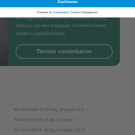
 Joie Kinderwagen und die vieler anderer Hersteller. So
hmen – ohne großen Aufwand. Einfach Babyschale
Besuche uns in einem unserer Fachmärkte und
n und stylischen Joie Signature-Look mit Leatherette-
wir zeigen dir, wie man den Kindersitz richtig
einbaut, um eine maximale Sicherheit deines
Kindes zu gewährleisten.
Termin vereinbaren
Kindersitze 15-36 kg, Gruppe 2/3
Kindersitze 9-18 kg, Gruppe 1
Kindersitze 9-36 kg, Gruppe 1/2/3