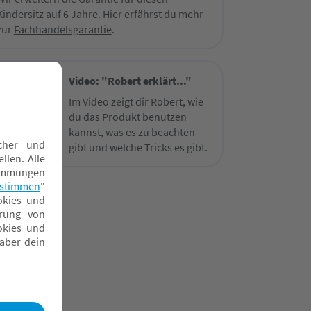
Kindersitz auf 6 Jahre. Hier erfährst du mehr
zur
Fachhandelsgarantie
.
Video: "Robert erklärt..."
Im Video zeigt dir Robert, wie
du das Produkt benutzen
kannst, was es zu beachten
gibt und welche Tricks es gibt.