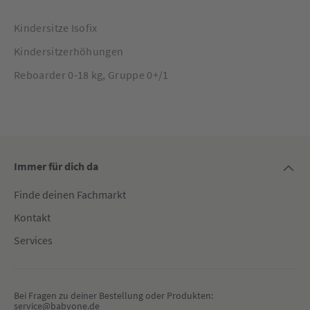
Diese dient nämlich auch als Basis für den Folgesitz Pearl 360
Pro und sorgt somit volle vier Jahre lang für höchsten
Kindersitze Isofix
Komfort. Freue dich darauf, zusammen mit deinem Kind die
Kindersitzerhöhungen
Welt neu zu entdecken!
Reboarder 0-18 kg, Gruppe 0+/1
Immer für dich da
Finde deinen Fachmarkt
Kontakt
Services
Bei Fragen zu deiner Bestellung oder Produkten:
service@babyone.de