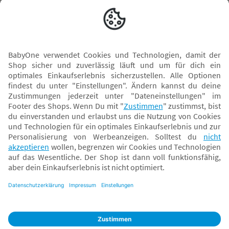
Versand mit
* Alle Preise inkl. MwSt. und ggf. zzgl.
Versandkosten
. Der dargestellte Preis gilt -
abhängig von der von dir gewählten Option - im BabyOne-Onlineshop oder bei
Abholung in dem von dir gewählten BabyOne-Franchise-Betrieb. Der für den
Onlineshop geltende Preis stellt bei einem Verkauf durch unsere Franchise-
Nehmer eine unverbindliche Preisempfehlung dar. Der Verkaufspreis der
Franchise-Nehmer im Rahmen der Option „Reservieren und Abholen“ kann
daher von dem Verkaufspreis im Onlineshop abweichen. Angaben zu
Versandzeiten gelten nur bei Bezahlung mit einer der folgenden Zahlarten:
PayPal, Visa, Mastercard, Sofortüberweisung (Klarna), Kauf auf Rechnung mit
Klarna.