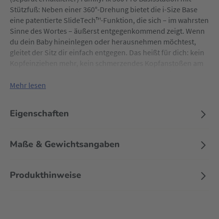
Stützfuß: Neben einer 360°-Drehung bietet die i-Size Base
eine patentierte SlideTech™-Funktion, die sich – im wahrsten
Sinne des Wortes – äußerst entgegenkommend zeigt. Wenn
du dein Baby hineinlegen oder herausnehmen möchtest,
gleitet der Sitz dir einfach entgegen. Das heißt für dich: kein
Kopfeinziehen mehr, kein schmerzendes Kopfanstoßen am
Fahrzeugrahmen, keine Rückenverrenkungen bei
gleichzeitiger Belastung der Wirbelsäule. Stattdessen kannst
Mehr lesen
du den Autokindersitz entspannt in deine Richtung drehen
und zu dir herausgleiten lassen. Anschließend lässt sich dein
Eigenschaften
Kind – mit oder ohne Babyschale – ganz leicht
herausnehmen bzw. wieder hineinsetzen. Für dieses
wirbelsäulenschonende System wurde die Weltneuheit von
Maße & Gewichtsangaben
der Aktion Gesunder Rücken mit dem AGR-Siegel für
rückengesunde Produkte ausgezeichnet.
Produkthinweise
Ebenso rückenfreundlich ist die Pebble 360 Pro² Babyschale
für dein Kind: Während die Neugeborenen-Einlage deinem
kleinen Schatz ab dem ersten Lebenstag Halt und
Geborgenheit schenkt, ermöglicht das FlexiSpin 360°-