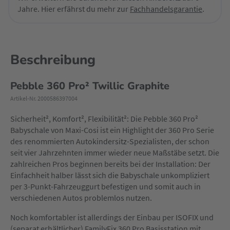
Jahre. Hier erfährst du mehr zur
Fachhandelsgarantie
.
Beschreibung
Pebble 360 Pro² Twillic Graphite
Artikel-Nr. 2000586397004
Sicherheit², Komfort², Flexibilität²: Die Pebble 360 Pro²
Babyschale von Maxi-Cosi ist ein Highlight der 360 Pro Serie
des renommierten Autokindersitz-Spezialisten, der schon
seit vier Jahrzehnten immer wieder neue Maßstäbe setzt. Die
zahlreichen Pros beginnen bereits bei der Installation: Der
Einfachheit halber lässt sich die Babyschale unkompliziert
per 3-Punkt-Fahrzeuggurt befestigen und somit auch in
verschiedenen Autos problemlos nutzen.
Noch komfortabler ist allerdings der Einbau per ISOFIX und
(separat erhältlicher) FamilyFix 360 Pro Basisstation mit