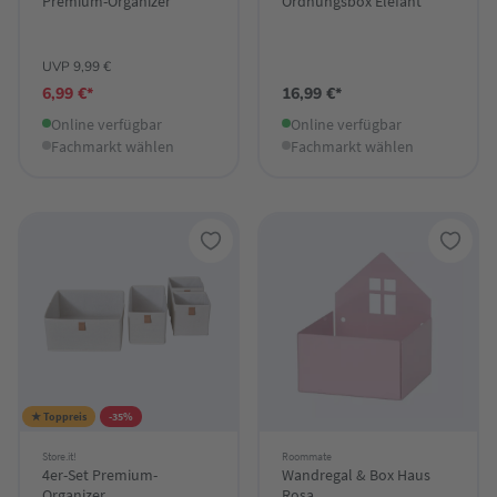
Premium-Organizer
Ordnungsbox Elefant
UVP 9,99 €
6,99 €*
16,99 €*
Online verfügbar
Online verfügbar
Fachmarkt wählen
Fachmarkt wählen
★ Toppreis
-35%
Store.it!
Roommate
4er-Set Premium-
Wandregal & Box Haus
Organizer
Rosa