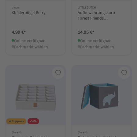
bieco
LITTLE DUTCH
Kleiderbügel Berry
Aufbewahrungskorb
Forest Friends
Waldabenteuer
4,99 €*
14,95 €*
Online verfügbar
Online verfügbar
Fachmarkt wählen
Fachmarkt wählen
★ Toppreis
-30%
Store.it!
Store.it!