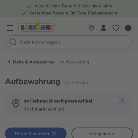
Alles für dein Baby & Kinder bis 4 Jahre
springen
Zur Hauptnavigation springen
Kostenlose Retoure, 30 Tage Rückgaberecht
Rund 100 Fachmärkte
|
Deko & Accessoires
Aufbewahrung
Aufbewahrung
107
Produkte
Im Fachmarkt verfügbare Artikel
(Fachmarkt wählen)
Verwende die Filter, um die Produktliste nach deinen Wünschen einzugren
Filtern & sortieren
Kategorien