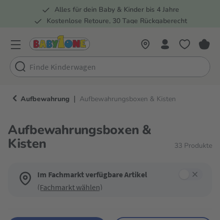
Alles für dein Baby & Kinder bis 4 Jahre
springen
Zur Hauptnavigation springen
Kostenlose Retoure, 30 Tage Rückgaberecht
Rund 100 Fachmärkte
|
Aufbewahrung
Aufbewahrungsboxen & Kisten
Aufbewahrungsboxen &
Kisten
33
Produkte
Im Fachmarkt verfügbare Artikel
(Fachmarkt wählen)
Verwende die Filter, um die Produktliste nach deinen Wünschen einzugren