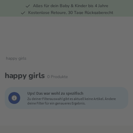
Alles für dein Baby & Kinder bis 4 Jahre
springen
Zur Hauptnavigation springen
Kostenlose Retoure, 30 Tage Rückgaberecht
Rund 100 Fachmärkte
happy girls
happy girls
0
Produkte
Ups! Das war wohl zu spezifisch
Zu deiner Filterauswahl gibt es aktuell keine Artikel. Ändere
deine Filter für ein genaueres Ergebnis.