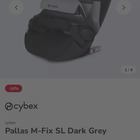
1
/
4
-50%
cybex
Pallas M-Fix SL Dark Grey