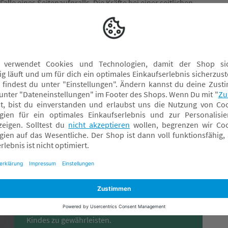
alle eines Seitenaufpralls. Die Kräfte bei einer seitlichen
sorbierenden Schale um ca. 25% reduziert. Außerdem ist der
attet, es leitet als Teil der Kopfstütze den Kopf deines
on. Der Kindersitz ist dank Isofix zudem sicher und stabil im
Einbau-Beratung im
Fachmarkt
Besuche uns in einem unserer Fachmärkte und
wir zeigen dir, wie man den Kindersitz richtig
einbaut, um eine maximale Sicherheit deines
Kindes zu gewährleisten.