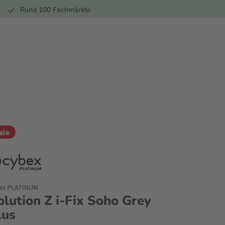
r
Rund 100 Fachmärkte
ale
ex PLATINUM
olution Z i-Fix Soho Grey
lus