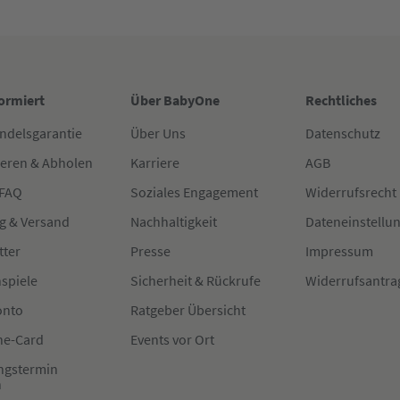
formiert
Über BabyOne
Rechtliches
ndelsgarantie
Über Uns
Datenschutz
ieren & Abholen
Karriere
AGB
 FAQ
Soziales Engagement
Widerrufsrecht
g & Versand
Nachhaltigkeit
Dateneinstellu
tter
Presse
Impressum
spiele
Sicherheit & Rückrufe
Widerrufsantra
onto
Ratgeber Übersicht
e-Card
Events vor Ort
ngstermin
n