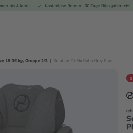
Ernährung
Pflege
Marken
Geschenke
Sale
Ratgebe
nder bis 4 Jahre
Kostenlose Retoure, 30 Tage Rückgaberecht
|
ze 15-36 kg, Gruppe 2/3
Solution Z i-Fix Soho Grey Plus
S
cyb
S
P