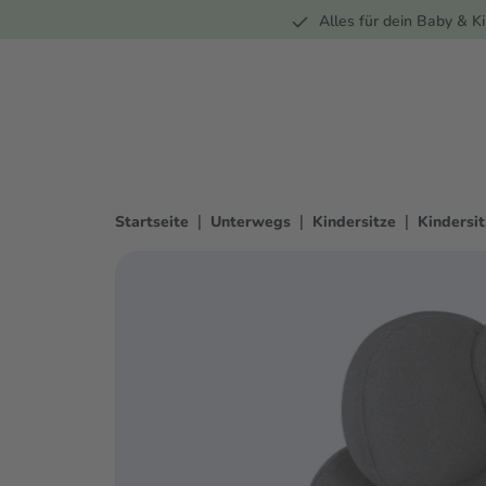
Unterwegs
Wohnen
Spielzeug
Bekleidung
Alles für dein Baby & Ki
springen
Zur Hauptnavigation springen
|
|
|
Startseite
Unterwegs
Kindersitze
Kindersit