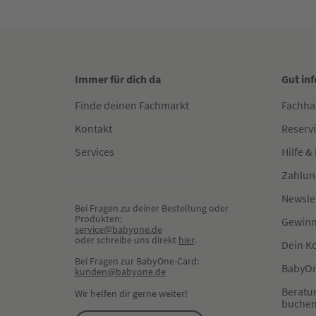
Immer für dich da
Gut in
Finde deinen Fachmarkt
Fachha
Kontakt
Reserv
Services
Hilfe &
Zahlun
Newsle
Bei Fragen zu deiner Bestellung oder 
Produkten:
Gewinn
service@babyone.de
oder schreibe uns direkt 
hier
.
Dein K
Bei Fragen zur BabyOne-Card:
BabyOn
kunden@babyone.de
Beratu
Wir helfen dir gerne weiter!
buche