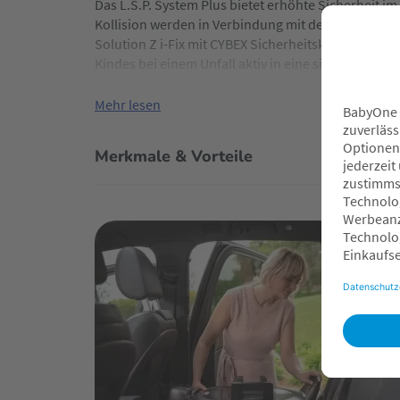
Das L.S.P. System Plus bietet erhöhte Sicherheit im F
Kollision werden in Verbindung mit der energieab
Solution Z i-Fix mit CYBEX Sicherheitskissen ausgest
Kindes bei einem Unfall aktiv in eine sichere Positi
Auto befestigt.
Mehr lesen
Merkmale & Vorteile