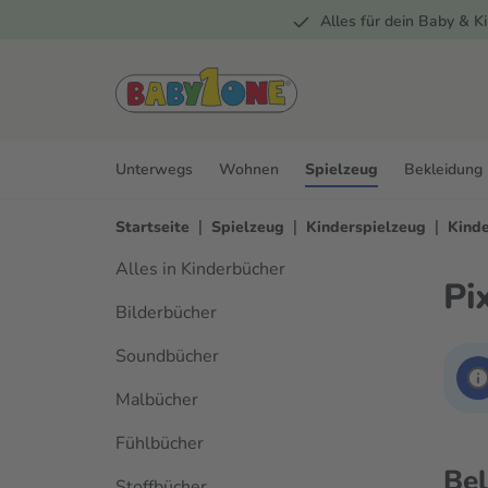
Alles für dein Baby & Ki
springen
Zur Hauptnavigation springen
Unterwegs
Wohnen
Spielzeug
Bekleidung
|
|
|
Startseite
Spielzeug
Kinderspielzeug
Kind
Alles in Kinderbücher
Pi
Bilderbücher
Soundbücher
Malbücher
Fühlbücher
Bel
Stoffbücher