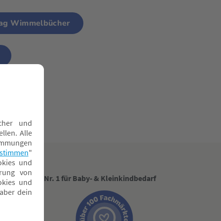
lag Wimmelbücher
cher
Nr. 1 für Baby- & Kleinkindbedarf