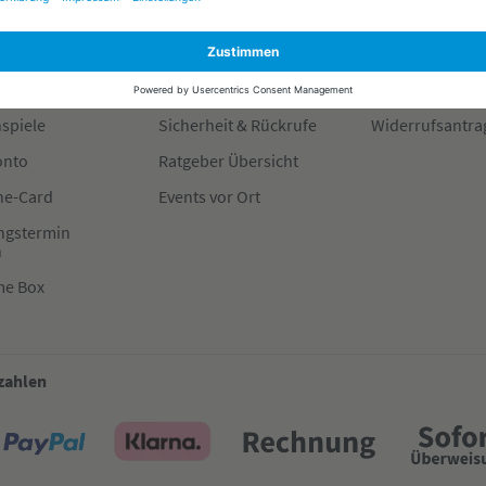
 FAQ
Soziales Engagement
Widerrufsrecht
g & Versand
Nachhaltigkeit
Dateneinstellu
tter
Presse
Impressum
spiele
Sicherheit & Rückrufe
Widerrufsantra
onto
Ratgeber Übersicht
e-Card
Events vor Ort
ngstermin
n
me Box
 zahlen