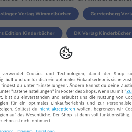
sslinger Verlag Wimmelbücher
Gerstenberg Ver
rs Edition Kinderbücher
DK Verlag Kinderbücher
ARLSEN Kinderbücher
Oetinger Verlag Kinderbü
formiert
Über BabyOne
Rechtliches
ndelsgarantie
Über Uns
Datenschutz
ieren & Abholen
Karriere
AGB