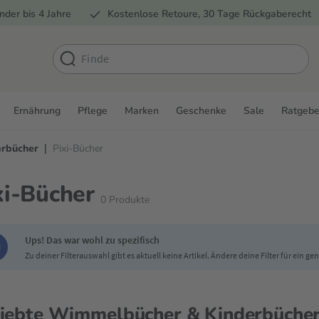
nder bis 4 Jahre
Kostenlose Retoure, 30 Tage Rückgaberecht
Ernährung
Pflege
Marken
Geschenke
Sale
Ratgebe
|
erbücher
Pixi-Bücher
xi-Bücher
0
Produkte
Ups! Das war wohl zu spezifisch
Zu deiner Filterauswahl gibt es aktuell keine Artikel. Ändere deine Filter für ein g
iebte Wimmelbücher & Kinderbüche