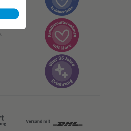
ngen
g
Versand mit