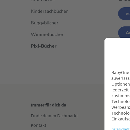
Kindersachbücher
e
Buggybücher
A
Wimmelbücher
Pixi-Bücher
C
Immer für dich da
Gut in
Finde deinen Fachmarkt
Fachha
Kontakt
Reserv