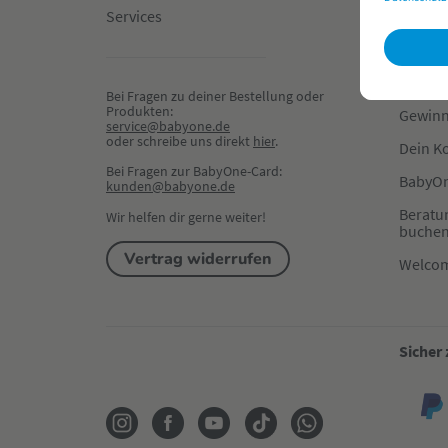
Services
Hilfe &
Zahlun
Newsle
Bei Fragen zu deiner Bestellung oder 
Produkten:
Gewinn
service@babyone.de
oder schreibe uns direkt 
hier
.
Dein K
Bei Fragen zur BabyOne-Card:
BabyOn
kunden@babyone.de
Beratu
Wir helfen dir gerne weiter!
buche
Vertrag widerrufen
Welco
Sicher