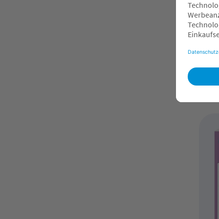
Lo
3-
Vo
de
7
O
F