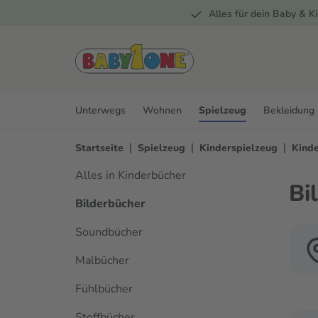
Alles für dein Baby & Ki
springen
Zur Hauptnavigation springen
Unterwegs
Wohnen
Spielzeug
Bekleidung
|
|
|
Startseite
Spielzeug
Kinderspielzeug
Kind
Alles in Kinderbücher
Bi
Bilderbücher
Soundbücher
Malbücher
Fühlbücher
Stoffbücher
Verwen