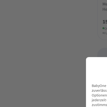
Me
He
1
O
F