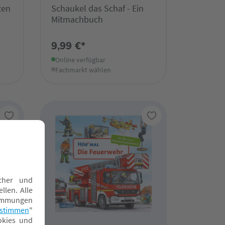
ten
Schaukel das Schaf - Ein
Mitmachbuch
9,99 €*
Online verfügbar
Fachmarkt wählen