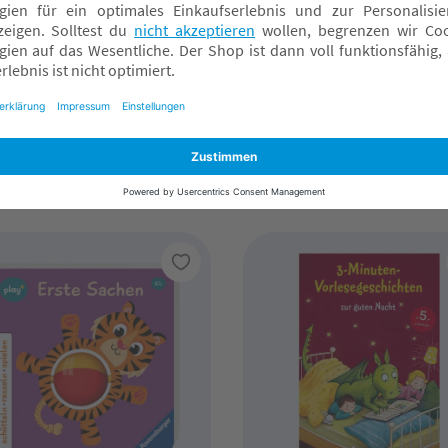
ewe
Ravensburger
Minuten-
Play+ Mein allererstes
rlesegeschichten - Unter
Schiebebuch: Gefühle
m Sternenzelt
,99 €*
9,99 €*
nline verfügbar
Online verfügbar
achmarkt wählen
Fachmarkt wählen