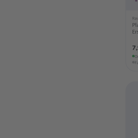
Ra
Pl
Er
7
O
F