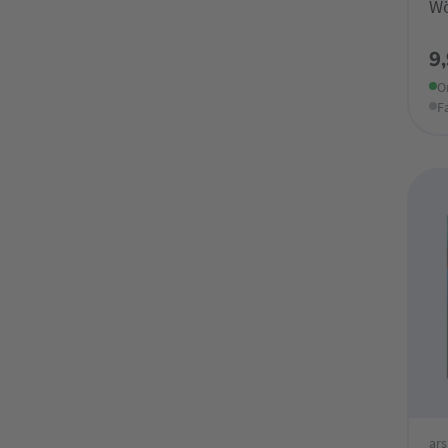
Wö
9
O
F
ars