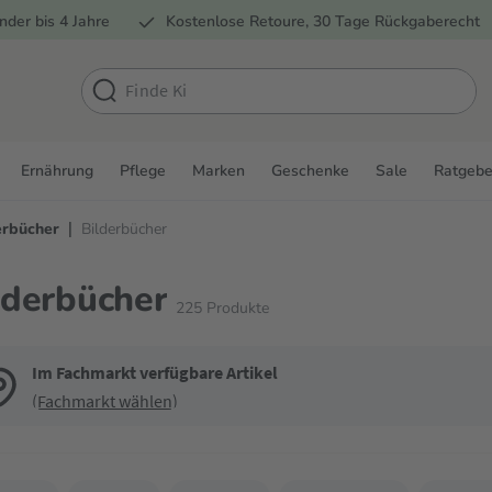
nder bis 4 Jahre
Kostenlose Retoure, 30 Tage Rückgaberecht
Ernährung
Pflege
Marken
Geschenke
Sale
Ratgebe
|
erbücher
Bilderbücher
lderbücher
225
Produkte
Im Fachmarkt verfügbare Artikel
(Fachmarkt wählen)
de die Filter, um die Produktliste nach deinen Wünschen einzugrenzen. Du k