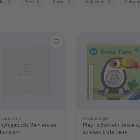
ke
Preis
Farbe
Kollektion
Zielgru
TTLE DUTCH
Ravensburger
tagebuch Mein erstes
Play+ schütteln, rasseln
bensjahr
spielen: Erste Tiere