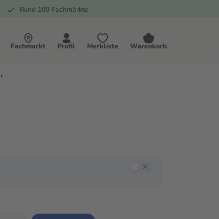
Rund 100 Fachmärkte
Fachmarkt
Profil
Merkliste
Warenkorb
r
annst mit der Tab-Taste zwischen den Filtern navigieren und mit Enter oder