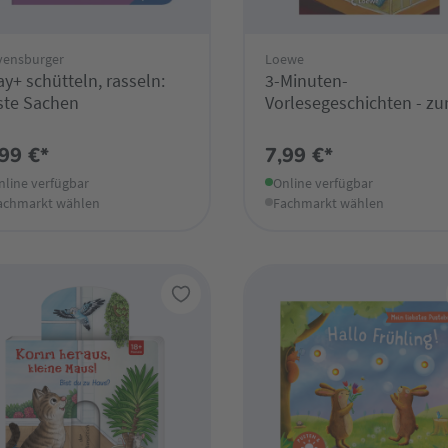
vensburger
Loewe
ay+ schütteln, rasseln:
3-Minuten-
ste Sachen
Vorlesegeschichten - zu
guten Nacht
,99 €*
7,99 €*
nline verfügbar
Online verfügbar
achmarkt wählen
Fachmarkt wählen