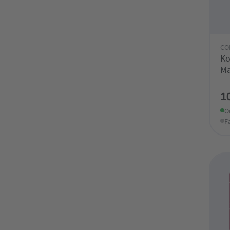
CO
Ko
Ma
1
O
F