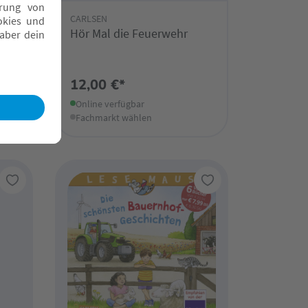
CARLSEN
Hör Mal die Feuerwehr
12,00 €*
Online verfügbar
Fachmarkt wählen