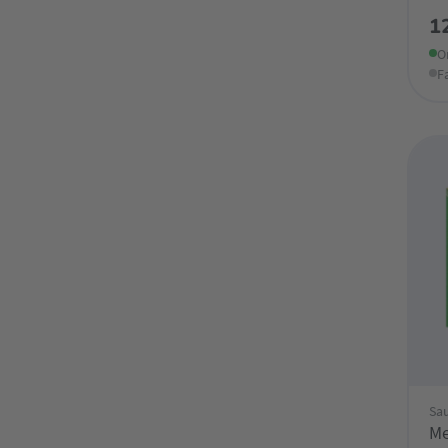
1
O
F
Sau
Me