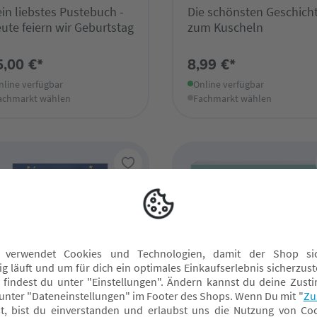
in liebstes Pustebuch -
Die schönsten Geschich
ute feiern wir Geburtstag
zum Kuscheln
5,00 €*
8,99 €*
nline verfügbar
Online verfügbar
achmarkt wählen
Fachmarkt wählen