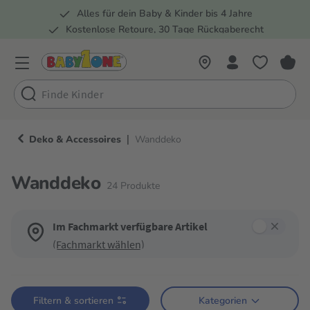
Alles für dein Baby & Kinder bis 4 Jahre
springen
Zur Hauptnavigation springen
Kostenlose Retoure, 30 Tage Rückgaberecht
Rund 100 Fachmärkte
|
Deko & Accessoires
Wanddeko
Wanddeko
24
Produkte
Im Fachmarkt verfügbare Artikel
(Fachmarkt wählen)
Verwende die Filter, um die Produktliste nach deinen Wünschen einzugren
Filtern & sortieren
Kategorien