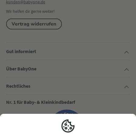
kunden@babyone.de
Wir helfen dir gerne weiter!
Vertrag widerrufen
Gut informiert
Über BabyOne
Rechtliches
Nr. 1 für Baby- & Kleinkindbedarf