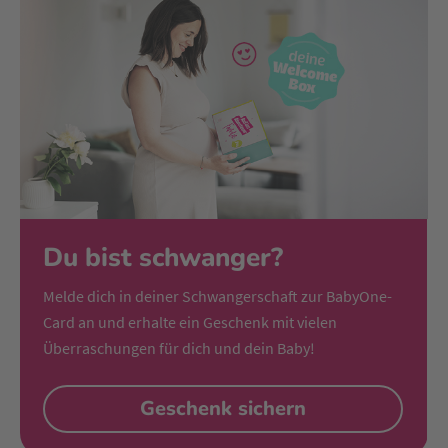
Du bist schwanger?
Melde dich in deiner Schwangerschaft zur BabyOne-
Card an und erhalte ein Geschenk mit vielen
Überraschungen für dich und dein Baby!
Geschenk sichern