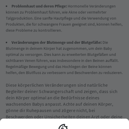
Problemhaut und deren Pflege:
Hormonelle Veränderungen
können zu Problemhaut führen, wie Akne oder vermehrter
Talgproduktion. Eine sanfte Hautpflege und die Verwendung von
Produkten, die für schwangere Frauen geeignet sind, können helfen,
diese Probleme zu kontrollieren.
Veränderungen der Blutmenge und der Blutgefäße:
Die
Blutmenge in deinem Körper hat zugenommen, um dein Baby
optimal zu versorgen. Dies kann zu erweiterten Blutgefäßen und
sichtbaren Venen führen, was insbesondere in den Beinen auffällt.
Regelmäßige Bewegung und das Hochlegen der Beine können
helfen, den Blutfluss zu verbessern und Beschwerden zu reduzieren.
Diese körperlichen Veränderungen sind natürliche
Begleiter deiner Schwangerschaft und zeigen, dass sich
dein Körper optimal an die Bedürfnisse deines
wachsenden Babys anpasst. Achte auf deinen Körper,
gönne dir Ruhepausen und zögere nicht, bei
Beschwerden oder Unsicherheiten deinen Arzt oder deine
Hebamme zu konsultieren, um sicherzustellen, dass alles