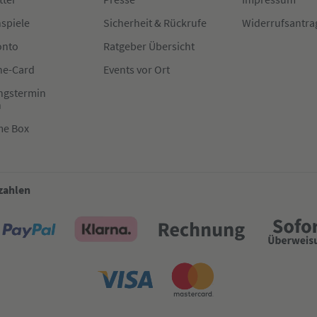
spiele
Sicherheit & Rückrufe
Widerrufsantra
onto
Ratgeber Übersicht
e-Card
Events vor Ort
ngstermin
n
me Box
 zahlen