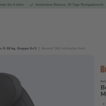
Ernährung
Pflege
Marken
Geschenke
Sale
Ratgebe
nder bis 4 Jahre
Kostenlose Retoure, 30 Tage Rückgaberecht
|
r 0-18 kg, Gruppe 0+/1
Beyond² 360 Anthracite Mesh
BeS
B
M