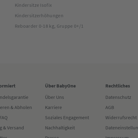
Kindersitze Isofix
Kindersitzerhöhungen
Reboarder 0-18 kg, Gruppe 0+/1
formiert
Über BabyOne
Rechtliches
ndelsgarantie
Über Uns
Datenschutz
ieren & Abholen
Karriere
AGB
 FAQ
Soziales Engagement
Widerrufsrecht
g & Versand
Nachhaltigkeit
Dateneinstellu
tter
Presse
Impressum