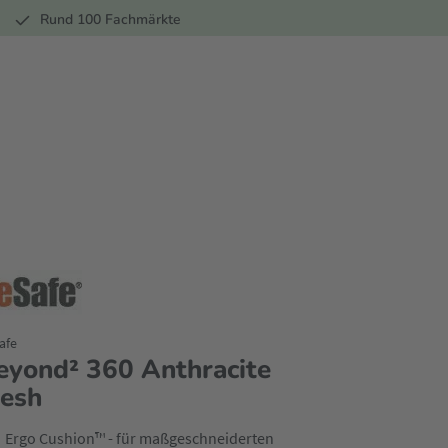
r
Rund 100 Fachmärkte
afe
eyond² 360 Anthracite
esh
Ergo Cushion™ - für maßgeschneiderten