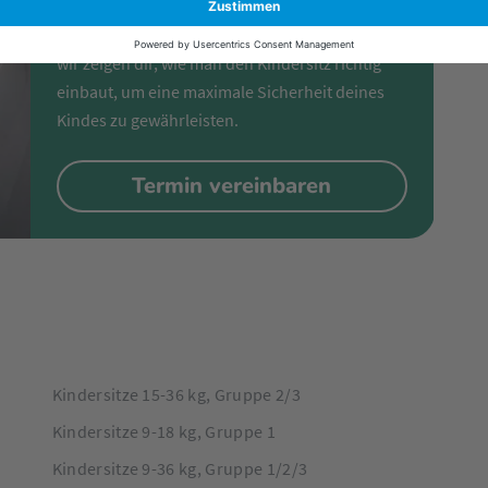
Besuche uns in einem unserer Fachmärkte und
wir zeigen dir, wie man den Kindersitz richtig
einbaut, um eine maximale Sicherheit deines
Kindes zu gewährleisten.
Termin vereinbaren
Kindersitze 15-36 kg, Gruppe 2/3
Kindersitze 9-18 kg, Gruppe 1
Kindersitze 9-36 kg, Gruppe 1/2/3