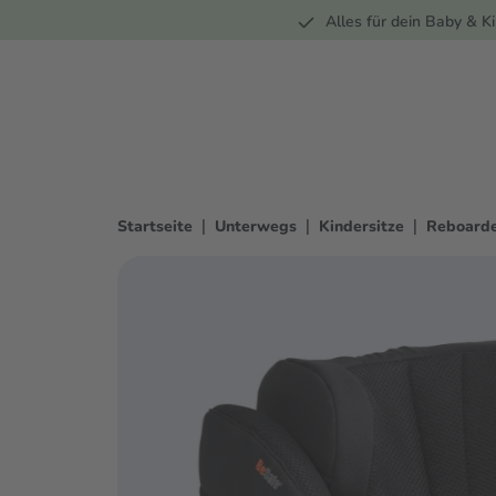
Unterwegs
Wohnen
Spielzeug
Bekleidung
Alles für dein Baby & Ki
springen
Zur Hauptnavigation springen
|
|
|
Startseite
Unterwegs
Kindersitze
Reboarde