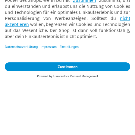
Versand mit
* Alle Preise inkl. MwSt. und ggf. zzgl.
Versandkosten
. Der dargestellte Preis gilt -
abhängig von der von dir gewählten Option - im BabyOne-Onlineshop oder bei
Abholung in dem von dir gewählten BabyOne-Franchise-Betrieb. Der für den
Onlineshop geltende Preis stellt bei einem Verkauf durch unsere Franchise-
Nehmer eine unverbindliche Preisempfehlung dar. Der Verkaufspreis der
Franchise-Nehmer im Rahmen der Option „Reservieren und Abholen“ kann
daher von dem Verkaufspreis im Onlineshop abweichen. Angaben zu
Versandzeiten gelten nur bei Bezahlung mit einer der folgenden Zahlarten:
PayPal, Visa, Mastercard, Sofortüberweisung (Klarna), Kauf auf Rechnung mit
Klarna.