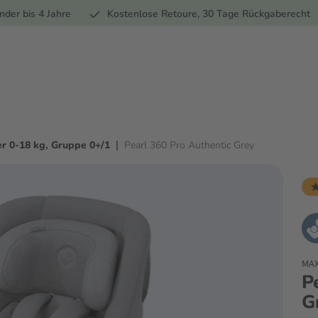
Ernährung
Pflege
Marken
Geschenke
Sale
Ratgebe
nder bis 4 Jahre
Kostenlose Retoure, 30 Tage Rückgaberecht
|
r 0-18 kg, Gruppe 0+/1
Pearl 360 Pro Authentic Grey
★
MAX
P
G