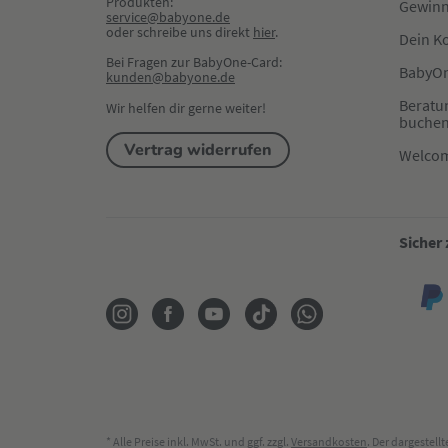
Produkten:
Gewinn
service@babyone.de
oder schreibe uns direkt 
hier
.
Dein K
Bei Fragen zur BabyOne-Card:
BabyOn
kunden@babyone.de
Beratu
Wir helfen dir gerne weiter!
buche
Vertrag widerrufen
Welco
Sicher
* Alle Preise inkl. MwSt. und ggf. zzgl.
Versandkosten
. Der dargestel