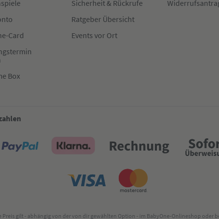
spiele
Sicherheit & Rückrufe
Widerrufsantra
onto
Ratgeber Übersicht
e-Card
Events vor Ort
ngstermin
n
me Box
 zahlen
lte Preis gilt - abhängig von der von dir gewählten Option - im BabyOne-Onlineshop oder