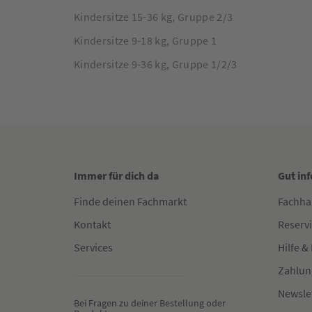
die spezielle Neugeborenen-Einlage für den Pearl 3
Kindersitze 15-36 kg, Gruppe 2/3
360 Pro von Maxi-Cosi. Ob beim Autofahren, beim 
Kindersitze 9-18 kg, Gruppe 1
sorgt in den ersten Monaten für maximale Flexibili
du alles für euer individuelles Travelsystem!
Kindersitze 9-36 kg, Gruppe 1/2/3
Immer für dich da
Gut in
Finde deinen Fachmarkt
Fachha
Kontakt
Reserv
Services
Hilfe &
Zahlun
Newsle
Bei Fragen zu deiner Bestellung oder 