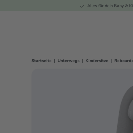
Unterwegs
Wohnen
Spielzeug
Bekleidung
Alles für dein Baby & Ki
springen
Zur Hauptnavigation springen
|
|
|
Startseite
Unterwegs
Kindersitze
Reboarde