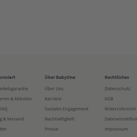
60 Pro mitbestellen. Alternativ empfiehlt sich der Pebble
Spazierengehen oder im Flugzeug: Die mobile Babyschale
tät. Wofür du dich auch entscheidest: Bei BabyOne findest
formiert
Über BabyOne
Rechtliches
ndelsgarantie
Über Uns
Datenschutz
ieren & Abholen
Karriere
AGB
 FAQ
Soziales Engagement
Widerrufsrecht
g & Versand
Nachhaltigkeit
Dateneinstellu
tter
Presse
Impressum