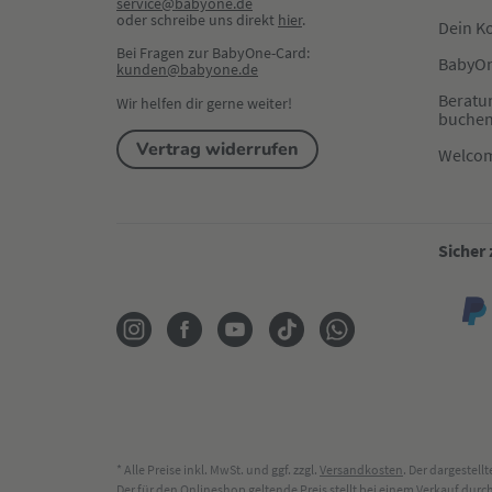
service@babyone.de
oder schreibe uns direkt 
hier
.
Dein K
Bei Fragen zur BabyOne-Card:
BabyOn
kunden@babyone.de
Beratu
Wir helfen dir gerne weiter!
buche
Vertrag widerrufen
Welco
Sicher
* Alle Preise inkl. MwSt. und ggf. zzgl.
Versandkosten
. Der dargestel
Der für den Onlineshop geltende Preis stellt bei einem Verkauf du