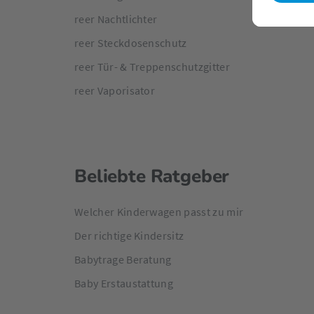
reer Nachtlichter
reer Steckdosenschutz
reer Tür- & Treppenschutzgitter
reer Vaporisator
Beliebte Ratgeber
Welcher Kinderwagen passt zu mir
Der richtige Kindersitz
Babytrage Beratung
Baby Erstaustattung