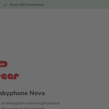
r
Rund 100 Fachmärkte
ale
r
abyphone Nova
strahlungsarm und energiesparend
Elterneinheit mit Gürtelclip