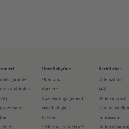
formiert
Über BabyOne
Rechtliches
ndelsgarantie
Über Uns
Datenschutz
ieren & Abholen
Karriere
AGB
 FAQ
Soziales Engagement
Widerrufsrecht
g & Versand
Nachhaltigkeit
Dateneinstellu
tter
Presse
Impressum
spiele
Sicherheit & Rückrufe
Widerrufsantra