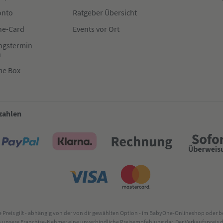
onto
Ratgeber Übersicht
e-Card
Events vor Ort
ngstermin
n
me Box
 zahlen
lte Preis gilt - abhängig von der von dir gewählten Option - im BabyOne-Onlineshop oder
rch unsere Franchise-Nehmer eine unverbindliche Preisempfehlung dar. Der Verkaufsprei