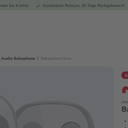
Ernährung
Pflege
Marken
Geschenke
Sale
Ratgebe
nder bis 4 Jahre
Kostenlose Retoure, 30 Tage Rückgaberecht
|
Audio Babyphone
Babyphone Nova
S
ree
B