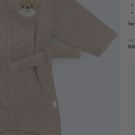
Far
Grö
Bi