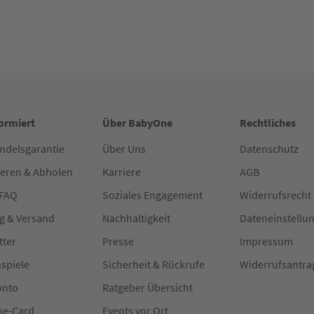
formiert
Über BabyOne
Rechtliches
ndelsgarantie
Über Uns
Datenschutz
ieren & Abholen
Karriere
AGB
 FAQ
Soziales Engagement
Widerrufsrecht
g & Versand
Nachhaltigkeit
Dateneinstellu
tter
Presse
Impressum
spiele
Sicherheit & Rückrufe
Widerrufsantra
onto
Ratgeber Übersicht
e-Card
Events vor Ort