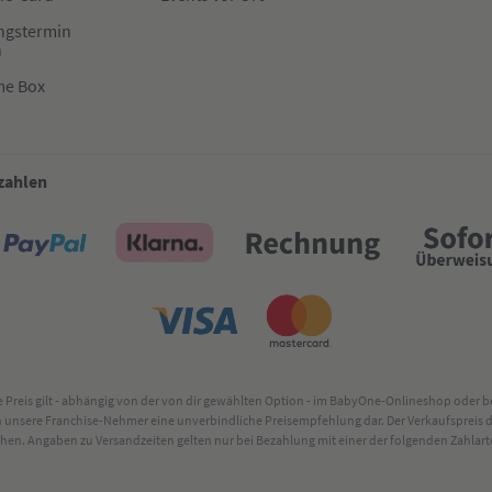
ngstermin
n
me Box
 zahlen
lte Preis gilt - abhängig von der von dir gewählten Option - im BabyOne-Onlineshop oder
rch unsere Franchise-Nehmer eine unverbindliche Preisempfehlung dar. Der Verkaufsprei
. Angaben zu Versandzeiten gelten nur bei Bezahlung mit einer der folgenden Zahlarten