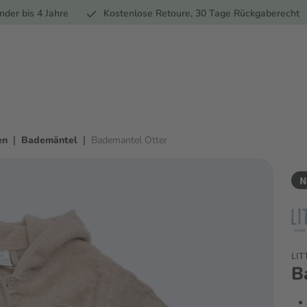
Ernährung
Pflege
Marken
Geschenke
Sale
Ratgebe
nder bis 4 Jahre
Kostenlose Retoure, 30 Tage Rückgaberecht
|
|
en
Bademäntel
Bademantel Otter
N
LIT
B