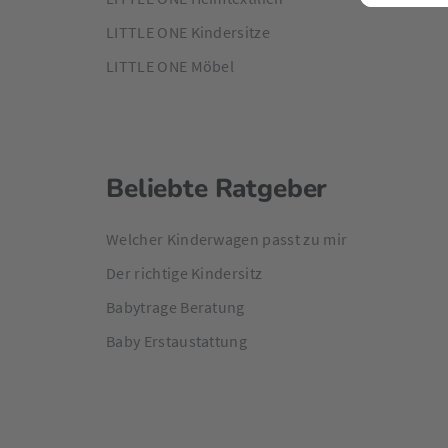
LITTLE ONE Kindersitze
LITTLE ONE Möbel
Beliebte Ratgeber
Welcher Kinderwagen passt zu mir
Der richtige Kindersitz
Babytrage Beratung
Baby Erstaustattung