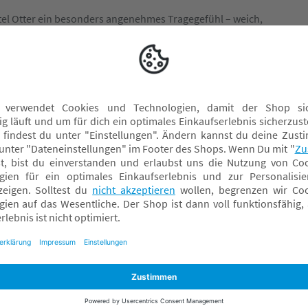
el Otter ein besonders angenehmes Tragegefühl – weich,
in wohliges Komforterlebnis und hält gleichzeitig warm und
LITTLE ONE Spielzeug
LITTLE ONE Stillkissen
LITTLE ONE Wickelauflagen
Bademäntel
Badeponcho