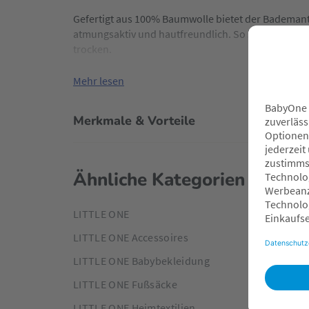
Gefertigt aus 100% Baumwolle bietet der Bademant
atmungsaktiv und hautfreundlich. So sorgt er für e
trocken.
Mehr lesen
Merkmale & Vorteile
Ähnliche Kategorien
LITTLE ONE
LITTLE ONE Accessoires
LITTLE ONE Babybekleidung
LITTLE ONE Fußsäcke
LITTLE ONE Heimtextilien