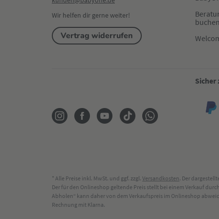
kunden@babyone.de
Beratu
Wir helfen dir gerne weiter!
buche
Vertrag widerrufen
Welco
Sicher
* Alle Preise inkl. MwSt. und ggf. zzgl.
Versandkosten
. Der dargestel
Der für den Onlineshop geltende Preis stellt bei einem Verkauf du
Abholen“ kann daher von dem Verkaufspreis im Onlineshop abweichen
Rechnung mit Klarna.