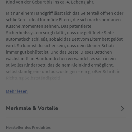
Kind von der Geburt bis ins ca. 4. Lebensjahr.
Mit nur einem Handgriff lässt sich das Seitenteil öffnen oder
schließen – ideal für müde Eltern, die sich nach spontanen
Kuschelmomenten sehnen. Das patentierte
Sicherheitssystem sorgt dafür, dass die geöffnete Seite
automatisch schließt, sobald das Bett vom Elternbett gelöst
wird. So kannst du sicher sein, dass dein kleiner Schatz
immer gut behütet ist. Und das Beste: Dieses Bettchen
wächst mit! Im Handumdrehen verwandelt es sich in ein
stilvolles Kinderbett, das deinem Kleinkind ermöglicht,
selbstständig ein- und auszusteigen – ein großer Schritt in
Richtung Selbstständigkeit!
Doch damit nicht genug – das Beistellbettchen ist ein wahres
Mehr lesen
Allroundtalent. Dank der vier schwenkbaren Rollen lässt es
sich spielend leicht durch dein Zuhause bewegen, sodass
Merkmale & Vorteile
dein Kind immer in deiner Nähe sein kann. Die Netzfenster
an allen Seiten garantieren eine optimale Luftzufuhr und ein
angenehmes Schlafklima.
Hersteller des Produktes