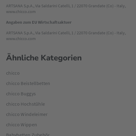
Mit 11-facher Höhenverstellung und abwinkelbaren
ARTSANA S.p.A., Via Saldarini Catelli, 1 / 22070 Grandate (Co) - Italy,
Standfüßen passt sich das Bettchen zudem perfekt an fast
www.chicco.com
jedes Elternbett an – sogar an Kastenbetten. So wird es zu
einem unverzichtbaren Helfer für entspannte Nächte und
Angaben zum EU Wirtschaftsaktuer
sanfte Übergänge.
ARTSANA S.p.A., Via Saldarini Catelli, 1 / 22070 Grandate (Co) - Italy,
www.chicco.com
Ähnliche Kategorien
chicco
chicco Beistellbetten
chicco Buggys
chicco Hochstühle
chicco Windeleimer
chicco Wippen
Babybetten Zubehör