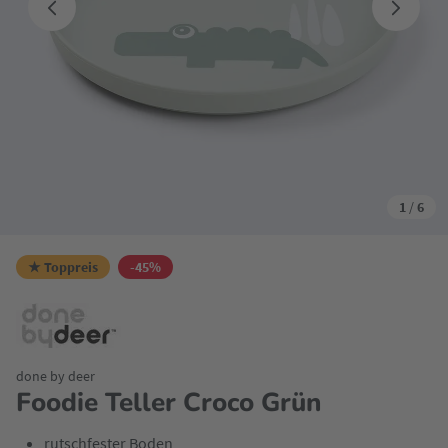
1
/
6
★ Toppreis
-45%
done by deer
Foodie Teller Croco Grün
rutschfester Boden