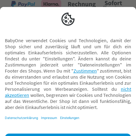
Versand mit
* Alle Preise inkl. MwSt. und ggf. zzgl.
Versandkosten
. Der dargestellte Preis gilt -
abhängig von der von dir gewählten Option - im BabyOne-Onlineshop oder bei
Abholung in dem von dir gewählten BabyOne-Franchise-Betrieb. Der für den
Onlineshop geltende Preis stellt bei einem Verkauf durch unsere Franchise-
Nehmer eine unverbindliche Preisempfehlung dar. Der Verkaufspreis der
Franchise-Nehmer im Rahmen der Option „Reservieren und Abholen“ kann
daher von dem Verkaufspreis im Onlineshop abweichen. Angaben zu
Versandzeiten gelten nur bei Bezahlung mit einer der folgenden Zahlarten:
PayPal, Visa, Mastercard, Sofortüberweisung (Klarna), Kauf auf Rechnung mit
Klarna.