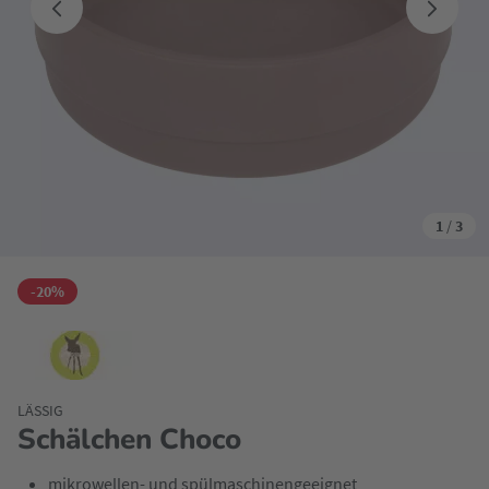
1
/
3
-20%
LÄSSIG
Schälchen Choco
mikrowellen- und spülmaschinengeeignet