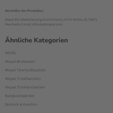
sondern auch ideal für kleine Kinderhände. Mit einem Inhalt
von 250 ml ist das Trinkglas perfekt dimensioniert für die
Hersteller des Produktes
Bedürfnisse deines Lieblings.
Mepal B.V. Niederlassung Deutschland, Auf'm Brinke 18, 59872
Meschede, E-mail: info.de@mepal.com
Ähnliche Kategorien
MEPAL
Mepal Brotdosen
Mepal Thermoflaschen
Mepal Trinkflaschen
Mepal Trinklernbecher
Babykostwärmer
Besteck & Geschirr