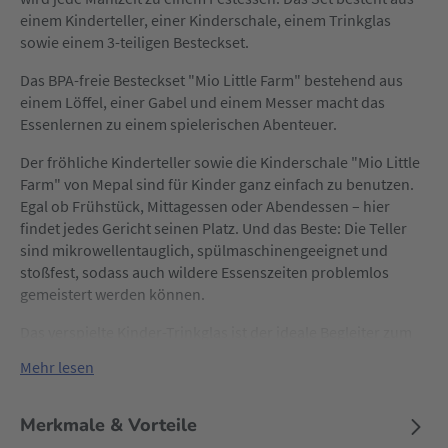
einem Kinderteller, einer Kinderschale, einem Trinkglas
sowie einem 3-teiligen Besteckset.
Das BPA-freie Besteckset "Mio Little Farm" bestehend aus
einem Löffel, einer Gabel und einem Messer macht das
Essenlernen zu einem spielerischen Abenteuer.
Der fröhliche Kinderteller sowie die Kinderschale "Mio Little
Farm" von Mepal sind für Kinder ganz einfach zu benutzen.
Egal ob Frühstück, Mittagessen oder Abendessen – hier
findet jedes Gericht seinen Platz. Und das Beste: Die Teller
sind mikrowellentauglich, spülmaschinengeeignet und
stoßfest, sodass auch wildere Essenszeiten problemlos
gemeistert werden können.
Das verspielte Kinder-Trinkglas ist der ideale Begleiter zum
Durstlöschen und begleitet dein Kind liebevoll beim
Mehr lesen
Lernprozess des Trinkens.
Das Glas ist aus besonders stabilem Kunststoff gefertigt und
Merkmale & Vorteile
daher sehr robust und stoßfest. So ist es nicht nur sicher,