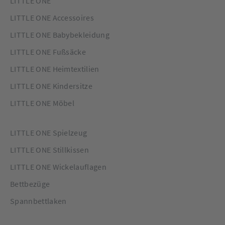
LITTLE ONE
LITTLE ONE Accessoires
LITTLE ONE Babybekleidung
LITTLE ONE Fußsäcke
LITTLE ONE Heimtextilien
LITTLE ONE Kindersitze
LITTLE ONE Möbel
LITTLE ONE Spielzeug
LITTLE ONE Stillkissen
LITTLE ONE Wickelauflagen
Bettbezüge
Spannbettlaken