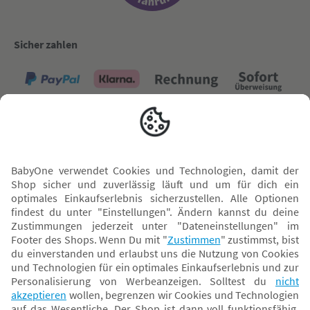
Sicher zahlen
Versand mit
* Alle Preise inkl. MwSt. und ggf. zzgl.
Versandkosten
. Der dargestellte Preis gilt -
abhängig von der von dir gewählten Option - im BabyOne-Onlineshop oder bei
Abholung in dem von dir gewählten BabyOne-Franchise-Betrieb. Der für den
Onlineshop geltende Preis stellt bei einem Verkauf durch unsere Franchise-