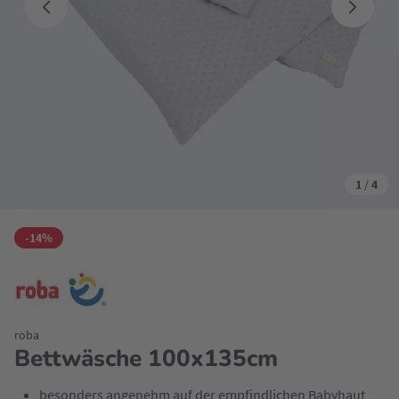
1
/
4
-14%
roba
Bettwäsche 100x135cm
besonders angenehm auf der empfindlichen Babyhaut