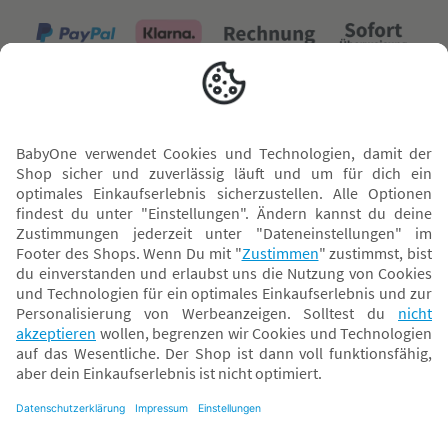
Versand mit
* Alle Preise inkl. MwSt. und ggf. zzgl.
Versandkosten
. Der dargestellte Preis gilt -
abhängig von der von dir gewählten Option - im BabyOne-Onlineshop oder bei
Abholung in dem von dir gewählten BabyOne-Franchise-Betrieb. Der für den
Onlineshop geltende Preis stellt bei einem Verkauf durch unsere Franchise-
Nehmer eine unverbindliche Preisempfehlung dar. Der Verkaufspreis der
Franchise-Nehmer im Rahmen der Option „Reservieren und Abholen“ kann
daher von dem Verkaufspreis im Onlineshop abweichen. Angaben zu
Versandzeiten gelten nur bei Bezahlung mit einer der folgenden Zahlarten:
PayPal, Visa, Mastercard, Sofortüberweisung (Klarna), Kauf auf Rechnung mit