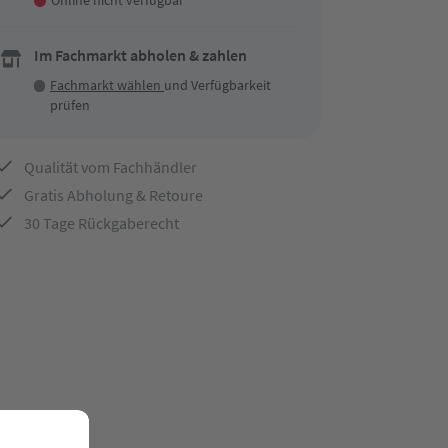
Online nicht verfügbar
Im Fachmarkt abholen & zahlen
Fachmarkt wählen
und Verfügbarkeit
prüfen
Qualität vom Fachhändler
Gratis Abholung & Retoure
30 Tage Rückgaberecht