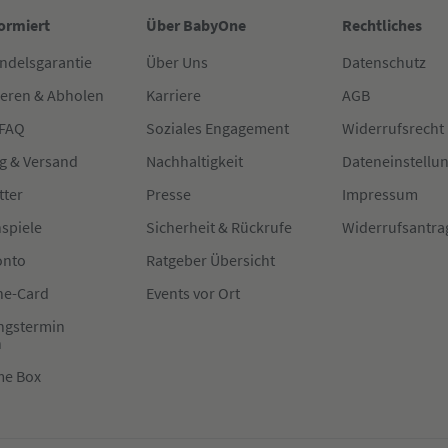
formiert
Über BabyOne
Rechtliches
ndelsgarantie
Über Uns
Datenschutz
ieren & Abholen
Karriere
AGB
 FAQ
Soziales Engagement
Widerrufsrecht
g & Versand
Nachhaltigkeit
Dateneinstellu
tter
Presse
Impressum
spiele
Sicherheit & Rückrufe
Widerrufsantra
onto
Ratgeber Übersicht
e-Card
Events vor Ort
ngstermin
n
me Box