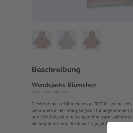
Beschreibung
Wendejacke Blümchen
Artikel-Nr. M2000589055505
Die Wendejacke Blümchen von FEETJE ist eine vielse
besonders in der Übergangszeit für angenehmen T
und 30% Polyester hält angenehm warm, während d
ein bequemes und flexibles Tragegefühl sorgt.