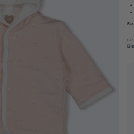
Far
Grö
Bi