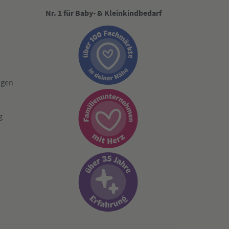
Nr. 1 für Baby- & Kleinkindbedarf
ngen
g