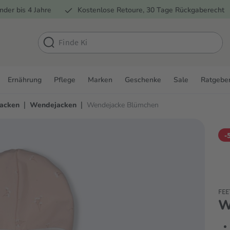
nder bis 4 Jahre
Kostenlose Retoure, 30 Tage Rückgaberecht
Ernährung
Pflege
Marken
Geschenke
Sale
Ratgebe
|
|
Jacken
Wendejacken
Wendejacke Blümchen
-
FEE
W