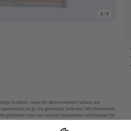
1
/
3
itige Outdoor-Jacke für deinen kleinen Schatz, die
ragekomfort sorgt. Die gesteppte Seite aus 70% Baumwolle
ie geblümte Seite aus weicher Baumwolle mit Elasthan für