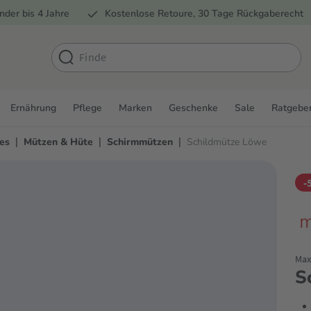
nder bis 4 Jahre
Kostenlose Retoure, 30 Tage Rückgaberecht
Ernährung
Pflege
Marken
Geschenke
Sale
Ratgebe
|
|
|
es
Mützen & Hüte
Schirmmützen
Schildmütze Löwe
-
Max
S