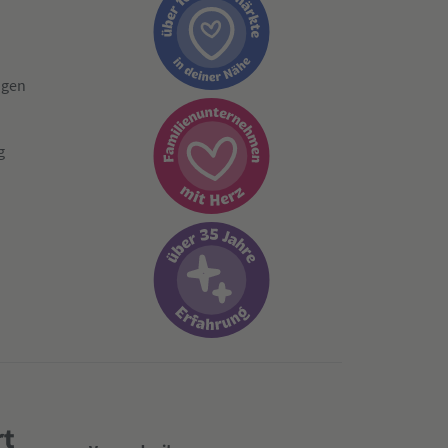
ngen
g