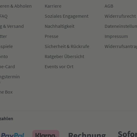
ieren & Abholen
Karriere
AGB
 FAQ
Soziales Engagement
Widerrufsrecht
g & Versand
Nachhaltigkeit
Dateneinstellu
tter
Presse
Impressum
spiele
Sicherheit & Rückrufe
Widerrufsantra
onto
Ratgeber Übersicht
e-Card
Events vor Ort
ngstermin
n
me Box
 zahlen