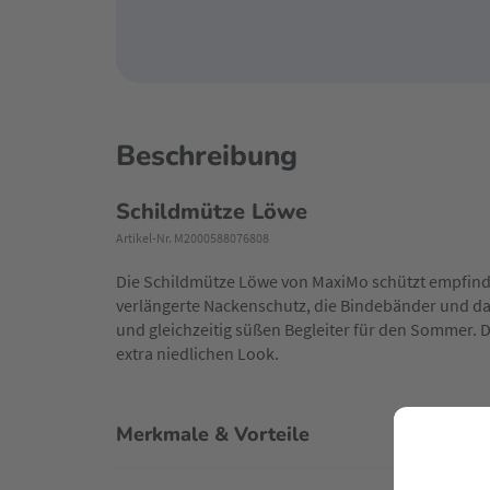
Beschreibung
Schildmütze Löwe
Artikel-Nr. M2000588076808
Die Schildmütze Löwe von MaxiMo schützt empfind
verlängerte Nackenschutz, die Bindebänder und d
und gleichzeitig süßen Begleiter für den Sommer. 
extra niedlichen Look.
Merkmale & Vorteile