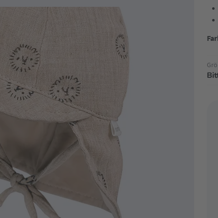
Far
Grö
Bi