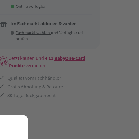
Online verfügbar
Im Fachmarkt abholen & zahlen
Fachmarkt wählen
und Verfügbarkeit
prüfen
Jetzt kaufen und
+ 11
BabyOne-Card
Punkte
verdienen.
Qualität vom Fachhändler
Gratis Abholung & Retoure
30 Tage Rückgaberecht