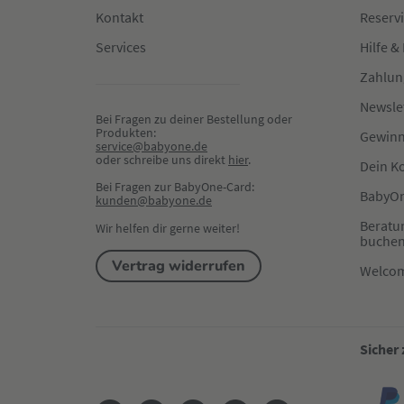
Kontakt
Reserv
Services
Hilfe &
Zahlun
Newsle
Bei Fragen zu deiner Bestellung oder 
Produkten:
Gewinn
service@babyone.de
oder schreibe uns direkt 
hier
.
Dein K
Bei Fragen zur BabyOne-Card:
BabyOn
kunden@babyone.de
Beratu
Wir helfen dir gerne weiter!
buche
Vertrag widerrufen
Welco
Sicher