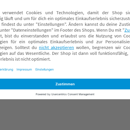
Schirmmützen
Schlupfmützen
Sonnenhüte