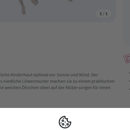
1
/
1
liche Kinderhaut optimal vor Sonne und Wind. Der
as niedliche Löwenmuster machen sie zu einem praktischen
Die weichen Öhrchen oben auf der Mütze sorgen für einen