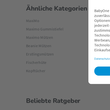
Ähnliche Kategorien
MaxiMo
Maximo Gummistiefel
Maximo Mützen
Beanie Mützen
Erstlingsmützen
Fischerhüte
Kopftücher
Beliebte Ratgeber