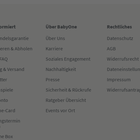
formiert
Über BabyOne
Rechtliches
ndelsgarantie
Über Uns
Datenschutz
ieren & Abholen
Karriere
AGB
 FAQ
Soziales Engagement
Widerrufsrecht
g & Versand
Nachhaltigkeit
Dateneinstellu
tter
Presse
Impressum
spiele
Sicherheit & Rückrufe
Widerrufsantra
onto
Ratgeber Übersicht
e-Card
Events vor Ort
ngstermin
n
me Box