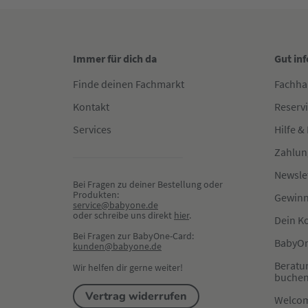
Immer für dich da
Gut in
Finde deinen Fachmarkt
Fachha
Kontakt
Reserv
Services
Hilfe &
Zahlun
Newsle
Bei Fragen zu deiner Bestellung oder 
Produkten:
Gewinn
service@babyone.de
oder schreibe uns direkt 
hier
.
Dein K
Bei Fragen zur BabyOne-Card:
BabyOn
kunden@babyone.de
Beratu
Wir helfen dir gerne weiter!
buche
Vertrag widerrufen
Welco