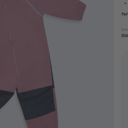
Far
Grö
Bi