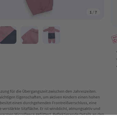
1
/
7
änzung für die Übergangszeit zwischen den Jahreszeiten.
 wichtigen Eigenschaften, um aktiven Kindern einen hohen
 besitzt einen durchgehenden Frontreißverschluss, eine
verstärkte Sitzfläche. Er ist winddicht, atmungsaktiv und
 warmen Microfleece gefüttert. Reflektierende Details an den