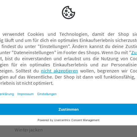
name it Schlafanzüge
W
name it Schneeanzüge & Softshellanzüge
name it Winterjacken
Handschuhe
Schals
Schneeanzüge
Winterjacken