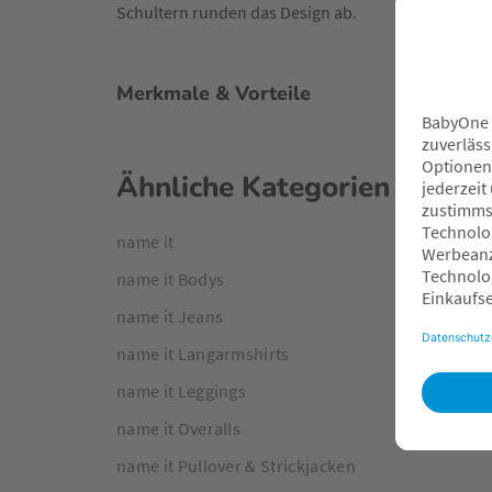
Schultern runden das Design ab.
Merkmale & Vorteile
Ähnliche Kategorien
name it
name it Bodys
name it Jeans
name it Langarmshirts
name it Leggings
name it Overalls
name it Pullover & Strickjacken