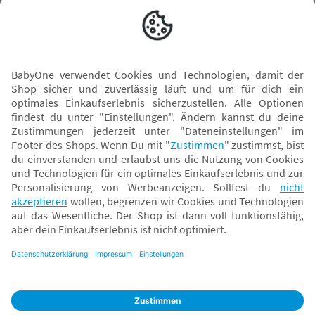
Versand mit
* Alle Preise inkl. MwSt. und ggf. zzgl.
Versandkosten
. Der dargestellte Preis gilt -
abhängig von der von dir gewählten Option - im BabyOne-Onlineshop oder bei
Abholung in dem von dir gewählten BabyOne-Franchise-Betrieb. Der für den
Onlineshop geltende Preis stellt bei einem Verkauf durch unsere Franchise-
Nehmer eine unverbindliche Preisempfehlung dar. Der Verkaufspreis der
Franchise-Nehmer im Rahmen der Option „Reservieren und Abholen“ kann
daher von dem Verkaufspreis im Onlineshop abweichen. Angaben zu
Versandzeiten gelten nur bei Bezahlung mit einer der folgenden Zahlarten:
PayPal, Visa, Mastercard, Sofortüberweisung (Klarna), Kauf auf Rechnung mit
Klarna.