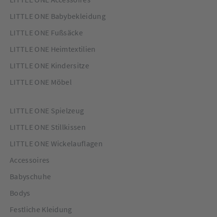
LITTLE ONE Babybekleidung
LITTLE ONE Fußsäcke
LITTLE ONE Heimtextilien
LITTLE ONE Kindersitze
LITTLE ONE Möbel
LITTLE ONE Spielzeug
LITTLE ONE Stillkissen
LITTLE ONE Wickelauflagen
Accessoires
Babyschuhe
Bodys
Festliche Kleidung