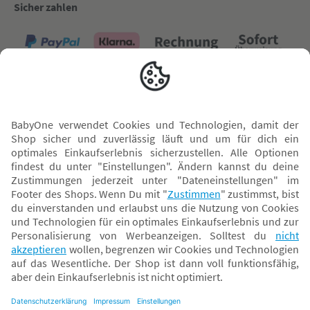
Sicher zahlen
Versand mit
* Alle Preise inkl. MwSt. und ggf. zzgl.
Versandkosten
. Der dargestellte Preis gilt -
abhängig von der von dir gewählten Option - im BabyOne-Onlineshop oder bei
Abholung in dem von dir gewählten BabyOne-Franchise-Betrieb. Der für den
Onlineshop geltende Preis stellt bei einem Verkauf durch unsere Franchise-
Nehmer eine unverbindliche Preisempfehlung dar. Der Verkaufspreis der
Franchise-Nehmer im Rahmen der Option „Reservieren und Abholen“ kann
daher von dem Verkaufspreis im Onlineshop abweichen. Angaben zu