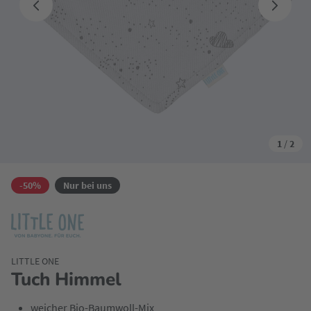
1
/
2
-50%
Nur bei uns
LITTLE ONE
Tuch Himmel
weicher Bio-Baumwoll-Mix