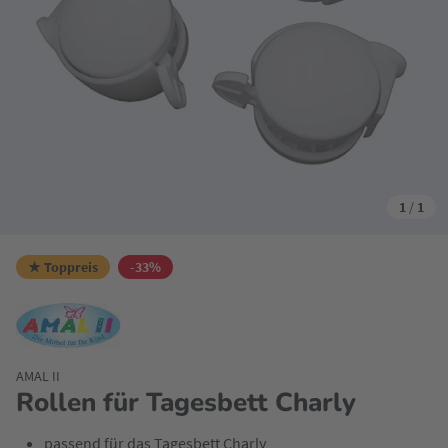
1
/
1
★ Toppreis
-33%
AMAL II
Rollen für Tagesbett Charly
passend für das Tagesbett Charly