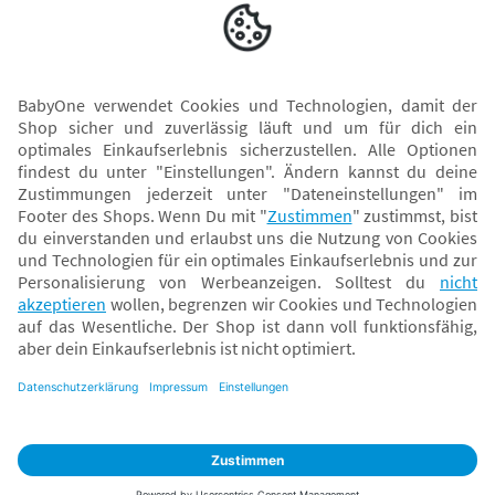
Versand mit
* Alle Preise inkl. MwSt. und ggf. zzgl.
Versandkosten
. Der dargestellte Preis gilt -
abhängig von der von dir gewählten Option - im BabyOne-Onlineshop oder bei
Abholung in dem von dir gewählten BabyOne-Franchise-Betrieb. Der für den
Onlineshop geltende Preis stellt bei einem Verkauf durch unsere Franchise-
Nehmer eine unverbindliche Preisempfehlung dar. Der Verkaufspreis der
Franchise-Nehmer im Rahmen der Option „Reservieren und Abholen“ kann
daher von dem Verkaufspreis im Onlineshop abweichen. Angaben zu
Versandzeiten gelten nur bei Bezahlung mit einer der folgenden Zahlarten:
PayPal, Visa, Mastercard, Sofortüberweisung (Klarna), Kauf auf Rechnung mit
Klarna.