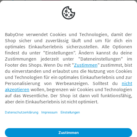
Versand mit
* Alle Preise inkl. MwSt. und ggf. zzgl.
Versandkosten
. Der dargestellte Preis gilt -
abhängig von der von dir gewählten Option - im BabyOne-Onlineshop oder bei
Abholung in dem von dir gewählten BabyOne-Franchise-Betrieb. Der für den
Onlineshop geltende Preis stellt bei einem Verkauf durch unsere Franchise-
Nehmer eine unverbindliche Preisempfehlung dar. Der Verkaufspreis der
Franchise-Nehmer im Rahmen der Option „Reservieren und Abholen“ kann
daher von dem Verkaufspreis im Onlineshop abweichen. Angaben zu
Versandzeiten gelten nur bei Bezahlung mit einer der folgenden Zahlarten:
PayPal, Visa, Mastercard, Sofortüberweisung (Klarna), Kauf auf Rechnung mit
Klarna.