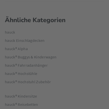
kann zusammen mit dem 5-Punkt-Gurt der Stühle genutzt
werden. Sicher, bequem und dabei noch richtig schick – was
will man mehr?
Ähnliche Kategorien
hauck
hauck Einschlagdecken
hauck® Alpha
hauck® Buggys & Kinderwagen
hauck® Fahrradanhänger
hauck® Hochstühle
hauck® Hochstuhl Zubehör
hauck® Kindersitze
hauck® Reisebetten