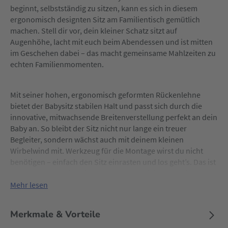
beginnt, selbstständig zu sitzen, kann es sich in diesem
ergonomisch designten Sitz am Familientisch gemütlich
machen. Stell dir vor, dein kleiner Schatz sitzt auf
Augenhöhe, lacht mit euch beim Abendessen und ist mitten
im Geschehen dabei – das macht gemeinsame Mahlzeiten zu
echten Familienmomenten.
Mit seiner hohen, ergonomisch geformten Rückenlehne
bietet der Babysitz stabilen Halt und passt sich durch die
innovative, mitwachsende Breitenverstellung perfekt an dein
Baby an. So bleibt der Sitz nicht nur lange ein treuer
Begleiter, sondern wächst auch mit deinem kleinen
Wirbelwind mit. Werkzeug für die Montage wirst du nicht
benötigen – einfach den Sitz einrasten und los geht’s. Das ist
perfekt für alle, die keine Lust auf komplizierte Anleitungen
haben.
Mehr lesen
Merkmale & Vorteile
Der hauck Babysitz ist wie gemacht für die beliebten
Holzhochstühle Alpha+, Beta+ und Arketa von hauck und