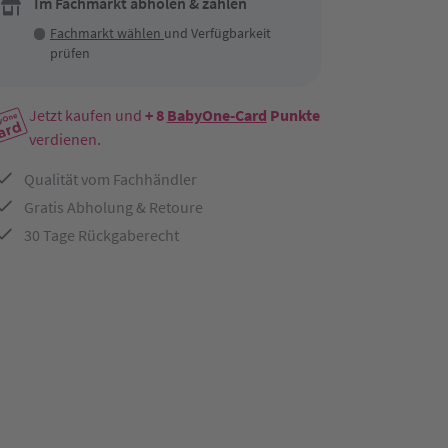
Im Fachmarkt abholen & zahlen
Fachmarkt wählen
und Verfügbarkeit
prüfen
Jetzt kaufen und
+ 8
BabyOne-Card
Punkte
verdienen.
Qualität vom Fachhändler
Gratis Abholung & Retoure
30 Tage Rückgaberecht