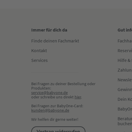
Immer für dich da
Gut in
Finde deinen Fachmarkt
Fachha
Kontakt
Reserv
Services
Hilfe &
Zahlun
Newsle
Bei Fragen zu deiner Bestellung oder 
Produkten:
Gewinn
service@babyone.de
oder schreibe uns direkt 
hier
.
Dein K
Bei Fragen zur BabyOne-Card:
BabyOn
kunden@babyone.de
Beratu
Wir helfen dir gerne weiter!
buche
Vertrag widerrufen