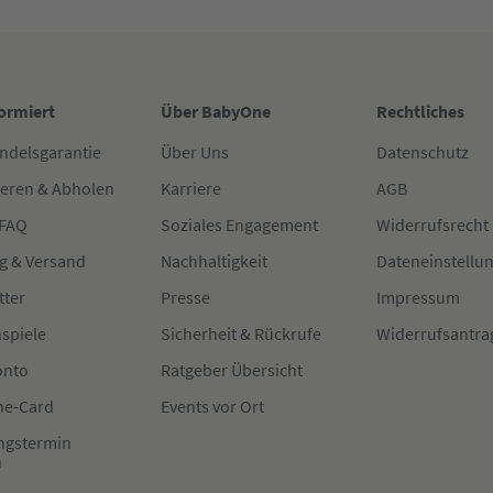
formiert
Über BabyOne
Rechtliches
ndelsgarantie
Über Uns
Datenschutz
ieren & Abholen
Karriere
AGB
 FAQ
Soziales Engagement
Widerrufsrecht
g & Versand
Nachhaltigkeit
Dateneinstellu
tter
Presse
Impressum
spiele
Sicherheit & Rückrufe
Widerrufsantra
onto
Ratgeber Übersicht
e-Card
Events vor Ort
ngstermin
n