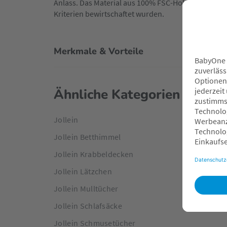
Anlass. Das Material aus 100% FSC-Holz kommt au
Kriterien bewirtschaftet wurden.
Merkmale & Vorteile
Ähnliche Kategorien
Jollein
Jollein Betthimmel
Jollein Krabbeldecken
Jollein Lätzchen
Jollein Mulltücher
Jollein Schlafsäcke
Jollein Schmusetücher