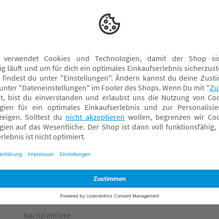
s Wäldern, die nach besonderen ökologischen und sozialen
Angespiele
S
Holzfiguren
S
Holzpuzzle
S
Kugelbahn
Motorikschleifen
Motorikwürfel
Nachziehtiere