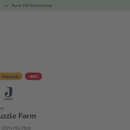
r
Rund 100 Fachmärkte
 Toppreis
-50%
ein
uzzle Farm
100% FSC-Holz