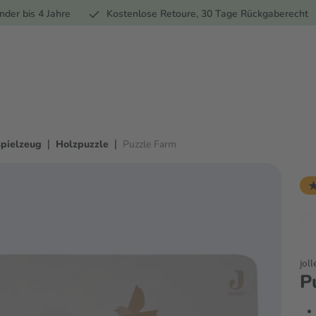
Ernährung
Pflege
Marken
Geschenke
Sale
Ratgebe
nder bis 4 Jahre
Kostenlose Retoure, 30 Tage Rückgaberecht
|
|
pielzeug
Holzpuzzle
Puzzle Farm
★
joll
P