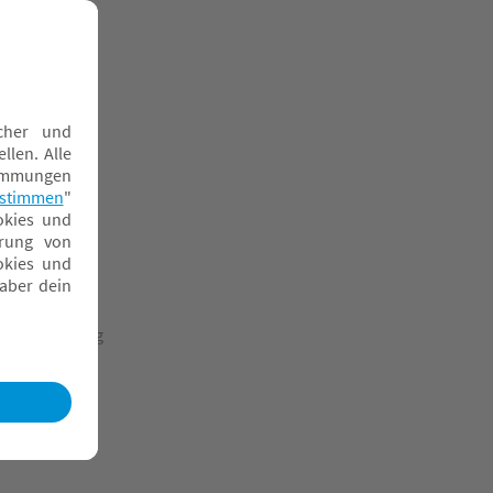
chiebetiere
tapeltürme
teckspielzeug