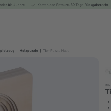
Ernährung
Pflege
Marken
Geschenke
Sale
Ratgebe
nder bis 4 Jahre
Kostenlose Retoure, 30 Tage Rückgaberecht
|
|
pielzeug
Holzpuzzle
Tier-Puzzle Hase
KI
T