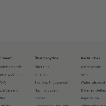
formiert
Über BabyOne
Rechtliches
ndelsgarantie
Über Uns
Datenschutz
ieren & Abholen
Karriere
AGB
 FAQ
Soziales Engagement
Widerrufsrecht
g & Versand
Nachhaltigkeit
Dateneinstellu
tter
Presse
Impressum
spiele
Sicherheit & Rückrufe
Widerrufsantra