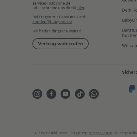
service@babyone.de
oder schreibe uns direkt 
hier
.
Dein K
Bei Fragen zur BabyOne-Card:
BabyOn
kunden@babyone.de
Beratu
Wir helfen dir gerne weiter!
buche
Vertrag widerrufen
Welco
Sicher
* Alle Preise inkl. MwSt. und ggf. zzgl.
Versandkosten
. Der dargestel