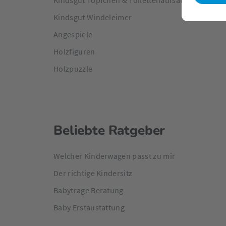
Kindsgut Töpfchen & Toilettenaufsatz
Kindsgut Windeleimer
Angespiele
Holzfiguren
Holzpuzzle
Beliebte Ratgeber
Welcher Kinderwagen passt zu mir
Der richtige Kindersitz
Babytrage Beratung
Baby Erstaustattung