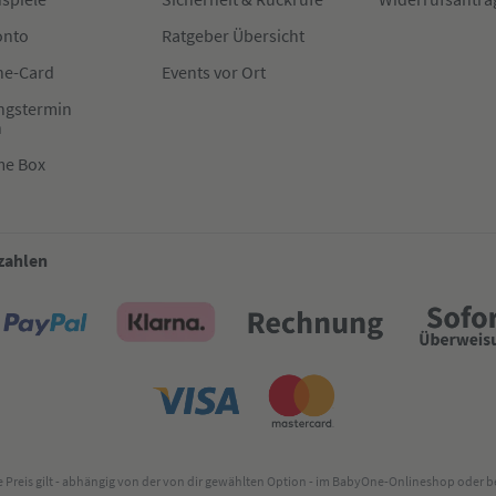
onto
Ratgeber Übersicht
e-Card
Events vor Ort
ngstermin
n
me Box
 zahlen
lte Preis gilt - abhängig von der von dir gewählten Option - im BabyOne-Onlineshop oder