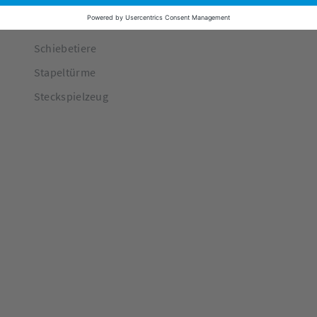
Motorikwürfel
Nachziehtiere
Schiebetiere
Stapeltürme
Steckspielzeug