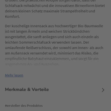
Größen. Die praktischen Knöpfe sorgen dafür, dass der
Schlafsack mitwächst und die innovativen Birnenform bietet
deinem kleinen Schatz maximale Strampelfreiheit und
Komfort.
Der kuschelige Innensack aus hochwertiger Bio-Baumwolle
ist mit langen Ärmeln und weichen Strickbündchen
ausgestattet, die sanft anliegen und sich auch einzeln als
leichten Sommerschlafsack verwenden lassen. Der
umlaufende Reißverschluss, der sowohl am Innen- als auch
am Außensack verwendet wird, minimiert das Risiko, die
empfindliche Babyhaut einzuklemmen, und sorgt für ein
angenehmes An- und Ausziehen.
Der Außensack aus kuscheligem Baumwoll-Jersey ist leicht
Mehr lesen
wattiert und bietet zusätzliche Wärme. Besonderen Wert
wurde auf die Verarbeitung gelegt: Das Rückenteil wurde
Merkmale & Vorteile
ohne störende Naht gefertigt, um den Schlafkomfort zu
maximieren. Für moderne Eltern, die auf Technologie setzen,
sind Kabelauslassöffnungen integriert, um
Hersteller des Produktes
Babyüberwachungsgeräte problemlos nutzen zu können.