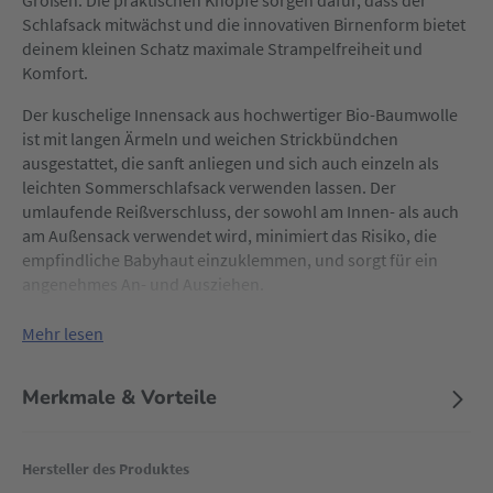
Größen. Die praktischen Knöpfe sorgen dafür, dass der
Schlafsack mitwächst und die innovativen Birnenform bietet
deinem kleinen Schatz maximale Strampelfreiheit und
Komfort.
Der kuschelige Innensack aus hochwertiger Bio-Baumwolle
ist mit langen Ärmeln und weichen Strickbündchen
ausgestattet, die sanft anliegen und sich auch einzeln als
leichten Sommerschlafsack verwenden lassen. Der
umlaufende Reißverschluss, der sowohl am Innen- als auch
am Außensack verwendet wird, minimiert das Risiko, die
empfindliche Babyhaut einzuklemmen, und sorgt für ein
angenehmes An- und Ausziehen.
Der Außensack aus kuscheligem Baumwoll-Jersey ist leicht
Mehr lesen
wattiert und bietet zusätzliche Wärme. Besonderen Wert
wurde auf die Verarbeitung gelegt: Das Rückenteil wurde
Merkmale & Vorteile
ohne störende Naht gefertigt, um den Schlafkomfort zu
maximieren. Für moderne Eltern, die auf Technologie setzen,
sind Kabelauslassöffnungen integriert, um
Hersteller des Produktes
Babyüberwachungsgeräte problemlos nutzen zu können.