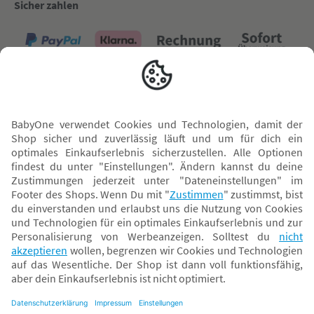
Sicher zahlen
Versand mit
* Alle Preise inkl. MwSt. und ggf. zzgl.
Versandkosten
. Der dargestellte Preis gilt -
abhängig von der von dir gewählten Option - im BabyOne-Onlineshop oder bei
Abholung in dem von dir gewählten BabyOne-Franchise-Betrieb. Der für den
Onlineshop geltende Preis stellt bei einem Verkauf durch unsere Franchise-
Nehmer eine unverbindliche Preisempfehlung dar. Der Verkaufspreis der
Franchise-Nehmer im Rahmen der Option „Reservieren und Abholen“ kann
daher von dem Verkaufspreis im Onlineshop abweichen. Angaben zu