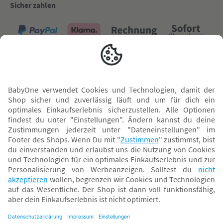
Sicher zahlen
Versand mit
* Alle Preise inkl. MwSt. und ggf. zzgl.
Versandkosten
. Der dargestellte Preis gilt -
abhängig von der von dir gewählten Option - im BabyOne-Onlineshop oder bei
Abholung in dem von dir gewählten BabyOne-Franchise-Betrieb. Der für den
Onlineshop geltende Preis stellt bei einem Verkauf durch unsere Franchise-
Nehmer eine unverbindliche Preisempfehlung dar. Der Verkaufspreis der
Franchise-Nehmer im Rahmen der Option „Reservieren und Abholen“ kann
daher von dem Verkaufspreis im Onlineshop abweichen. Angaben zu