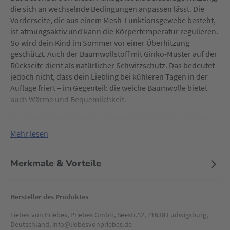
die sich an wechselnde Bedingungen anpassen lässt. Die
Vorderseite, die aus einem Mesh-Funktionsgewebe besteht,
ist atmungsaktiv und kann die Körpertemperatur regulieren.
So wird dein Kind im Sommer vor einer Überhitzung
geschützt. Auch der Baumwollstoff mit Ginko-Muster auf der
Rückseite dient als natürlicher Schwitzschutz. Das bedeutet
jedoch nicht, dass dein Liebling bei kühleren Tagen in der
Auflage friert – im Gegenteil: die weiche Baumwolle bietet
auch Wärme und Bequemlichkeit.
Ein weiterer Vorteil dieser schicken Auflage ist, dass sie den
Kindersitz vor Verschmutzungen schützt. Schließlich ist die
Mehr lesen
Reinigung des Originalbezugs des Sitzes schwieriger als die
der Sitzauflage.
Merkmale & Vorteile
Zusätzlich zur Funktionalität legt Liebes von Priebes Wert
auf Nachhaltigkeit: Alle Produkte werden in der eigenen
Näherei hergestellt, was die Einhaltung von Ökostandards
Hersteller des Produktes
und umweltfreundliche Arbeitsbedingungen garantiert.
Liebes von Priebes, Priebes GmbH, Seestr.12, 71638 Ludwigsburg,
Deutschland, info@liebesvonpriebes.de