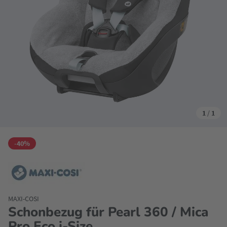
1
/
1
-40%
MAXI-COSI
Schonbezug für Pearl 360 / Mica
Pro Eco i-Size