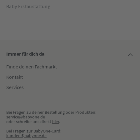
echten Schnäppchen – insbesondere in Kombination mit
Baby Erstaustattung
dem supergünstigen Starter Setpreis. In diesem Sinne: Viel
Spaß beim Sparen – und bei vielen tollen
Entdeckungstouren mit deinem Nachwuchs!
Immer für dich da
Finde deinen Fachmarkt
Kontakt
Services
Bei Fragen zu deiner Bestellung oder Produkten:
service@babyone.de
oder schreibe uns direkt 
hier
.
Bei Fragen zur BabyOne-Card:
kunden@babyone.de