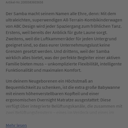
Artikel-Nr. 2000583603658
Der Samba macht seinem Namen alle Ehre, denn: Mit dem
ultraleichten, superwendigen All-Terrain-Kombikinderwagen
von ABC Design wird jeder Spaziergang zum fröhlichen Tanz.
Erstens, weil bereits der Anblick für gute Laune sorgt.
Zweitens, weil die Luftkammerräder für jeden Untergrund
geeignet sind, so dass eurer Unternehmungslust keine
Grenzen gesetzt werden. Und drittens, weil der Samba
wirklich alles bietet, was der perfekte Begleiter einer aktiven
Familie bieten muss – unkomplizierte Flexibilität, intelligente
Funktionalität und maximalen Komfort.
Um deinem Neugeborenen ein Höchstmaß an
Bequemlichkeit zu schenken, ist die extra große Babywanne
mit einem höhenverstellbaren Kopfteil und einer
ergonomischen Overnight Matratze ausgestattet: Diese
verfügt über integrierte Belüftungskanäle, die zusammen mit
zwei Belüftungsfenstern – eines im Verdeck und eines im
Kopfbereich der Schalenwand – effektiv einem Hitzestau
vorbeugen und ein stets angenehmes Klima versprechen.
Mehr lesen