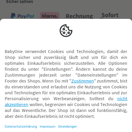
Sicher zahlen
Versand mit
* Alle Preise inkl. MwSt. und ggf. zzgl.
Versandkosten
. Der dargestellte Preis gilt -
abhängig von der von dir gewählten Option - im BabyOne-Onlineshop oder bei
Abholung in dem von dir gewählten BabyOne-Franchise-Betrieb. Der für den
Onlineshop geltende Preis stellt bei einem Verkauf durch unsere Franchise-
Nehmer eine unverbindliche Preisempfehlung dar. Der Verkaufspreis der
Franchise-Nehmer im Rahmen der Option „Reservieren und Abholen“ kann
daher von dem Verkaufspreis im Onlineshop abweichen. Angaben zu