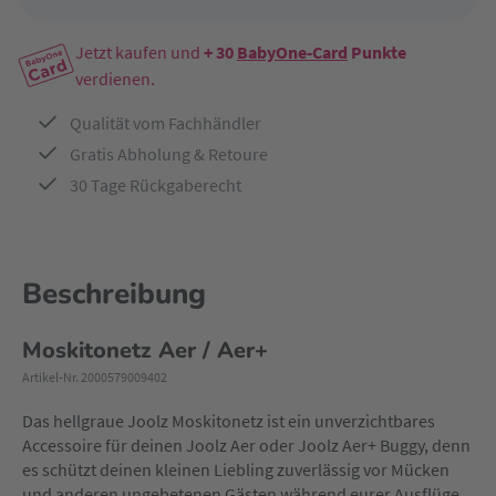
Jetzt kaufen und
+ 30
BabyOne-Card
Punkte
verdienen.
Qualität vom Fachhändler
Gratis Abholung & Retoure
30 Tage Rückgaberecht
Beschreibung
Moskitonetz Aer / Aer+
Artikel-Nr. 2000579009402
Das hellgraue Joolz Moskitonetz ist ein unverzichtbares
Accessoire für deinen Joolz Aer oder Joolz Aer+ Buggy, denn
es schützt deinen kleinen Liebling zuverlässig vor Mücken
und anderen ungebetenen Gästen während eurer Ausflüge.